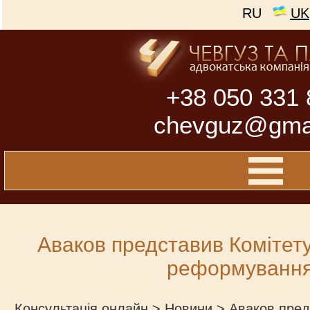
RU
UK
+38 050 331 
chevguz@gma
Аваков представив Комітету
реформуванн
Консультація онлайн
>
Новини
>
Аваков пред