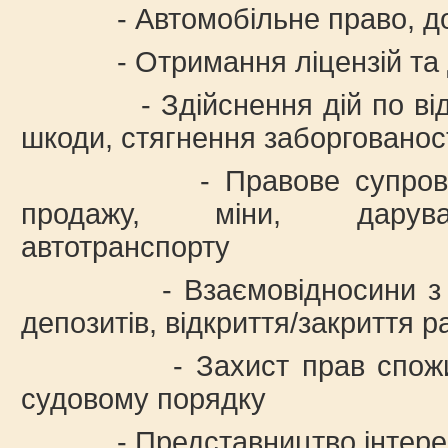
- Автомобільне право, до
- Отримання ліцензій та д
- Здійснення дій по відш
шкоди, стягнення заборгованос
- Правове супроводжен
продажу, міни, дарува
автотранспорту
- Взаємовідносини з ба
депозитів, відкриття/закриття р
- Захист прав споживачі
судовому порядку
- Представництво інтересів 