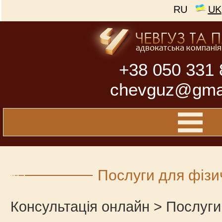
RU
UK
+38 050 331 
chevguz@gma
Послуги для фізи
Консультація онлайн
>
Послуги