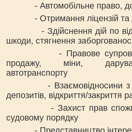
- Автомобільне право, до
- Отримання ліцензій та д
- Здійснення дій по відш
шкоди, стягнення заборгованос
- Правове супроводжен
продажу, міни, дарува
автотранспорту
- Взаємовідносини з ба
депозитів, відкриття/закриття р
- Захист прав споживачі
судовому порядку
- Представництво інтересів 