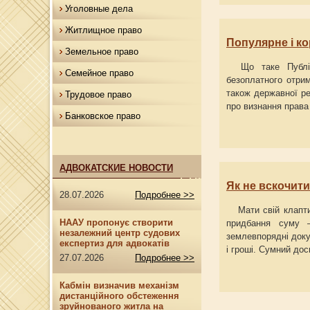
Уголовные дела
Житлищное право
Популярне і к
Земельное право
Що таке Публічн
Семейное право
безоплатного отрим
також державної ре
Трудовое право
про визнання права 
Банковское право
АДВОКАТСКИЕ НОВОСТИ
Як не вскочити
28.07.2026
Подробнее >>
Мати свій клаптик
НААУ пропонує створити
придбання суму –
незалежний центр судових
землевпорядні доку
експертиз для адвокатів
і гроші. Сумний дос
27.07.2026
Подробнее >>
Кабмін визначив механізм
дистанційного обстеження
зруйнованого житла на