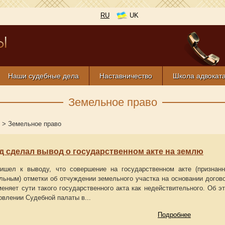
RU
UK
Наши судебные дела
Наставничество
Школа адвокат
Земельное право
>
Земельное право
 сделал вывод о государственном акте на землю
ишел к выводу, что совершение на государственном акте (признан
льным) отметки об отчуждении земельного участка на основании догов
еняет сути такого государственного акта как недействительного. Об э
овлении Судебной палаты в...
Подробнее