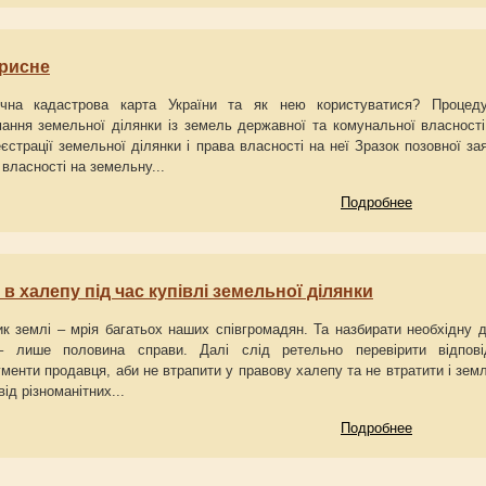
орисне
а кадастрова карта України та як нею користуватися? Процед
ання земельної ділянки із земель державної та комунальної власності
єстрації земельної ділянки і права власності на неї Зразок позовної за
власності на земельну...
Подробнее
 в халепу під час купівлі земельної ділянки
 землі – мрія багатьох наших співгромадян. Та назбирати необхідну 
 лише половина справи. Далі слід ретельно перевірити відпові
менти продавця, аби не втрапити у правову халепу та не втратити і зем
від різноманітних...
Подробнее