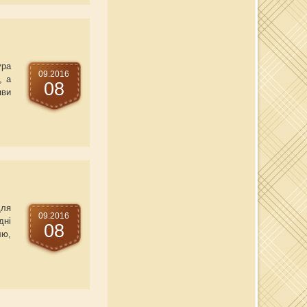
ура
09.2016
, а
08
яви
для
09.2016
дні
08
лю,