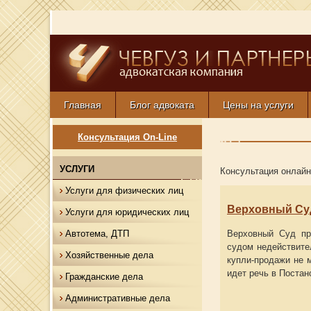
Главная
Блог адвоката
Цены на услуги
Консультация On-Line
УСЛУГИ
Консультация онлайн
Услуги для физических лиц
Верховный Суд
Услуги для юридических лиц
Автотема, ДТП
Верховный Суд пр
судом недействите
Хозяйственные дела
купли-продажи не м
идет речь в Постан
Гражданские дела
Административные дела