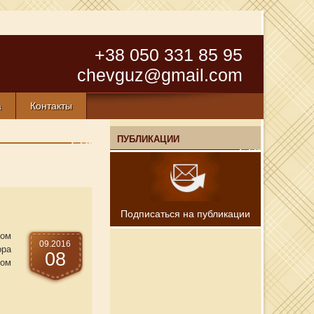
+38 050 331 85 95
chevguz@gmail.com
а
Контакты
ПУБЛИКАЦИИ
Подписаться на публикации
ном
09.2016
ора
08
том