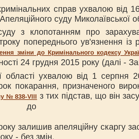
 кримінальних справ ухвалою від 1
еляційного суду Миколаївської обла
уду з клопотанням про зарахува
строку попереднього ув'язнення із
сення зміни до Кримінального кодексу Укр
ості 24 грудня 2015 року (далі - За
кої області ухвалою від 1 серпн
рок покарання, призначеного вирок
з тих підстав, що він зас
у № 838-VІІІ
 строк
ь. Ап
року залишив апеляційну скаргу за
ку - без змін.