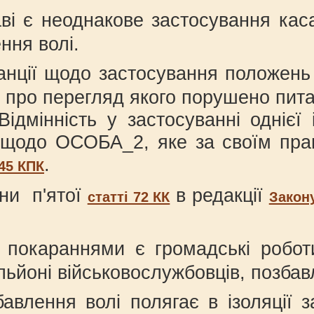
аві є неоднакове застосування ка
ння волі.
станції щодо застосування положен
, про перегляд якого порушено пита
ідмінність у застосуванні однієї 
я щодо ОСОБА_2, яке за своїм пр
.
445 КПК
ни п'ятої
в редакції
статті 72 КК
Закону
покараннями є громадські роботи,
йоні військовослужбовців, позбавл
влення волі полягає в ізоляції з