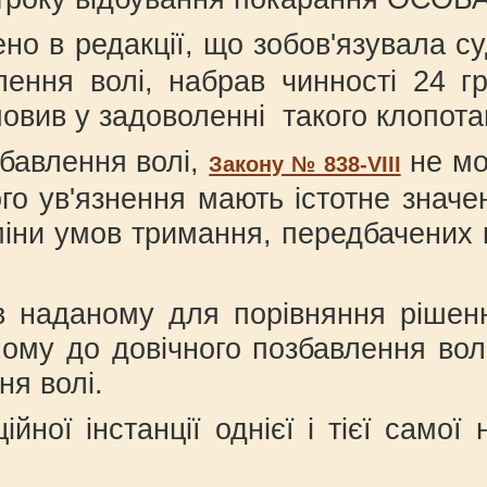
но в редакції, що зобов'язувала с
лення волі, набрав чинності 24 г
мовив у задоволенні такого клопот
збавлення волі,
не мо
Закону № 838-VІІІ
го ув'язнення мають істотне знач
іни умов тримання, передбачених к
 наданому для порівняння рішенні 
ому до довічного позбавлення волі
ня волі.
йної інстанції однієї і тієї само