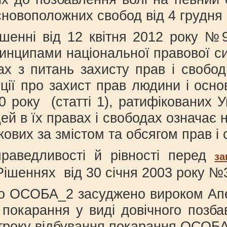
сновоположних свобод від 4 грудня 
шенні від 12 квітня 2012 року №9
принципами національної правової с
х з питань захисту прав і свобод
енції про захист прав людини і осн
року (статті 1), ратифікованих Ук
дей в їх правах і свободах означає
накових за змістом та обсягом пр
раведливості й рівності перед
за
еннях від 30 січня 2003 року №3-
 що ОСОБА_2 засуджено вироком Апе
 покарання у виді довічного позба
 строку відбування покарання ОСОБА