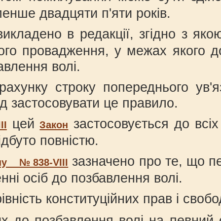
менше двадцяти п'яти років.
икладено в редакції, згідно з яко
ого провадження, у межах якого д
авлення волі.
рахунку строку попереднього ув'
ід застосовувати це правило.
цей
застосовується до всіх
ІІ
Закон
дбуто повністю.
зазначено про те, що п
ну № 838-VІІІ
нні осіб до позбавлення волі.
ність конституційних прав і свобод
х до позбавлення волі на певний с