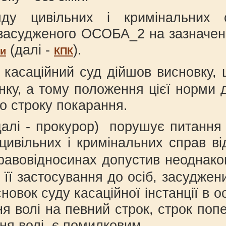
яду цивільних і кримінальних
судженого ОСОБА_2 на зазначені рі
(далі -
).
ни
КПК
, касаційний суд дійшов висновку,
нку, а тому положення цієї норми д
ає певного строку покарання.
 - прокурор) порушує питання про
 цивільних і кримінальних справ в
х правовідносинах допустив неодна
в її застосування до осіб, засудже
сновок суду касаційної інстанції в
ння волі на певний строк, строк по
ня волі, є помилковим.