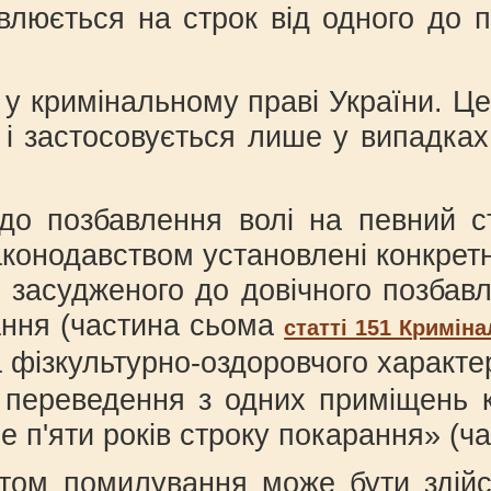
овлюється на строк від одного до 
 у кримінальному праві України. Ц
 і застосовується лише у випадка
 до позбавлення волі на певний с
конодавством установлені конкретн
у засудженого до довічного позбав
ання (частина сьома
статті 151 Кримін
а фізкультурно-оздоровчого характе
 переведення з одних приміщень к
е п'яти років строку покарання» (ч
том помилування може бути здійсн