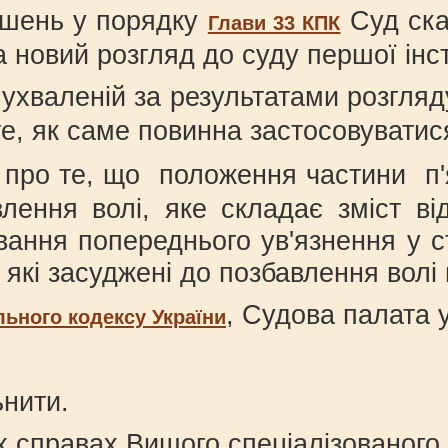
ішень у порядку
Суд ска
Глави 33 КПК
 новий розгляд до суду першої інст
 ухваленій за результатами розгляд
 те, як саме повинна застосовувати
 про те, що положення частини п
лення волі, яке складає зміст від
вання попереднього ув'язнення у с
які засуджені до позбавлення волі н
, Судова палата 
ьного кодексу України
ьнити.
их справах Вищого спеціалізованого