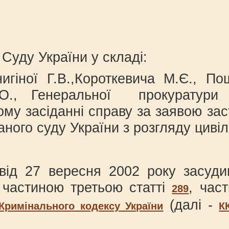
 року м. К
Суду України у складі:
нигіної Г.В.,Короткевича М.Є., 
О., Генеральної прокуратури
ому засіданні справу за заявою зас
ваного суду України з розгляду ци
 від 27 вересня 2002 року засу
 частиною третьою статті
, час
289
(далі -
Кримінального кодексу України
К