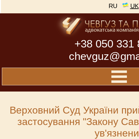
RU
UK
+38 050 331 
chevguz@gma
Верховний Суд України при
застосування "Закону Сав
ув'язнени