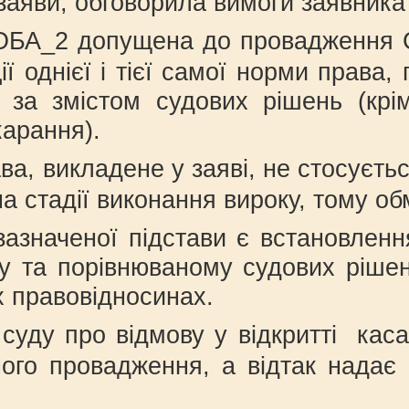
заяви, обговорила вимоги заявника 
ОБА_2 допущена до провадження Су
ї однієї і тієї самої норми права,
 за змістом судових рішень (крі
карання).
а, викладене у заяві, не стосуєтьс
а стадії виконання вироку, тому о
азначеної підстави є встановлення
у та порівнюваному судових рішен
х правовідносинах.
о суду про відмову у відкритті ка
ного провадження, а відтак надає