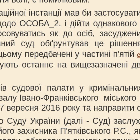
ційної інстанції мав би застосуват
 щодо ОСОБА_2, і дійти однакового
осовуватись як до осіб, засуджени
аційний суд обґрунтував це рішен
цьому передбачені у частині п'ятій
вують останнє на вищезазначені дв
ів судової палати у кримінальни
хвалу Івано-Франківського міськог
7 вересня 2016 року та направити с
 Суду України (далі - Суд) заслух
го захисника П'ятківського Р.С., 