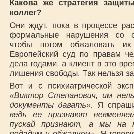
Какова же стратегия защит
коллег?
Они ждут, пока в процессе ра
формальные нарушения со с
чтобы потом обжаловать и
Европейский суд по правам че
дела годами, а клиент в это вр
лишения свободы. Так нельзя з
Вот и с психиатрической эксп
«Виктор Степанович, им нель
документы давать»
. Я спраш
ведь ее признают невменяе
пускай признают, а мы на
подадим и обжалуем».
Я говорю