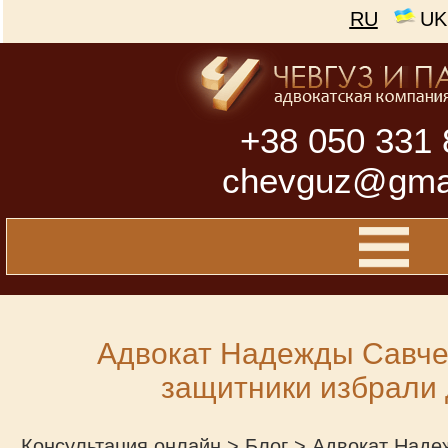
RU
UK
+38 050 331 
chevguz@gma
Адвокат Надежды Савчен
защитники избрали 
Консультация онлайн
>
Блог
>
Адвокат Наде