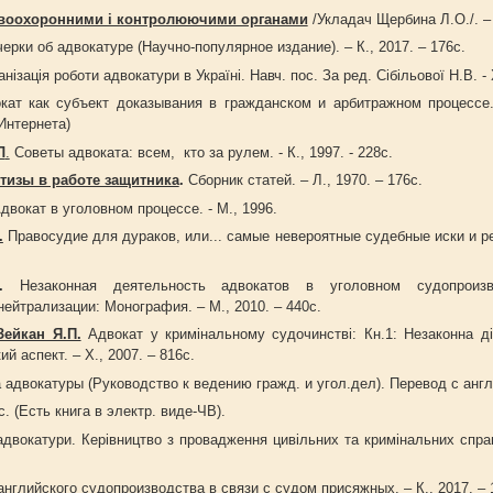
авоохоронними і контролюючими органами
/Укладач Щербина Л.О./. – 
ерки об адвокатуре (Научно-популярное издание). – К., 2017. – 176с.
нізація роботи адвокатури в Україні. Навч. пос. За ред. Сібільової Н.В. - Х
кат как субъект доказывания в гражданском и арбитражном процессе. 
Интернета)
Л
.
Советы адвоката: всем, кто за рулем. - К., 1997. - 228с.
тизы в работе защитника
.
Сборник статей. – Л., 1970. – 176с.
двокат в уголовном процессе. - М., 1996.
.
Правосудие для дураков, или... самые невероятные судебные иски и реш
.
Незаконная деятельность адвокатов в уголовном судопроизв
ейтрализации: Монография. – М., 2010. – 440с.
Зейкан Я.П.
Адвокат у кримінальному судочинстві: Кн.1: Незаконна ді
ий аспект. – Х., 2007. – 816с.
двокатуры (Руководство к ведению гражд. и угол.дел). Перевод с англ
. (Есть книга в электр. виде-ЧВ).
двокатури. Керівництво з провадження цивільних та кримінальних справ.
английского судопроизводства в связи с судом присяжных. – К., 2017. – 