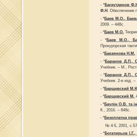
- *
Багаутдинов Ф.
Ф.Н.
Обеспечение пу
- *
Баев М.О., Баев
2009. – 448с.
- *
Баев М.О.
Теория
- *
Баев М.О., Б
Прокурорская тактик
- *
Бакаянова
Н.М.
- *
Баранов Д.П., 
Учебник. – М., Росто
- *
Баранов Д.П., 
Учебник. 2-е изд. – 
- *
Барщевский М.
- *
Барщевский М.
А
- *
Баулін О.В. та ін
К., 2016. – 848с.
- *
Безоплатна
прав
№ 4-5, 2001, с.57-
- *
Богатирьов І.Г.,