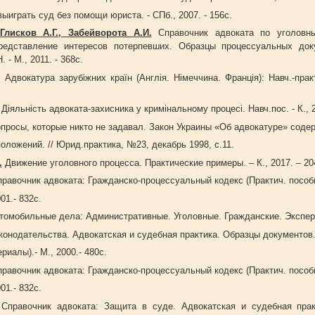
ыиграть суд без помощи юриста. - СПб., 2007. - 156с.
Глисков А.Г., Забейворота А.И.
Справочник адвоката по уголовн
редставление интересов потерпевших. Образцы процессуальных док
 - М., 2011. - 368с.
. Адвокатура зарубіжних країн (Англія. Німеччина. Франція): Навч.-практ
 Діяльність адвоката-захисника у кримінальному процесі. Навч.пос. - К., 2
просы, которые никто не задавал. Закон Украины «Об адвокатуре» соде
ожений. // Юрид.практика, №23, декабрь 1998, с.11.
.
Движение уголовного процесса. Практические примеры. – К., 2017. – 20
равочник адвоката: Гражданско-процессуальный кодекс (Практич. пособи
01.- 832с.
омобильные дела: Административные. Уголовные. Гражданские. Экспер
нодательства. Адвокатская и судебная практика. Образцы документов
алы).- М., 2000.- 480с.
равочник адвоката: Гражданско-процессуальный кодекс (Практич. пособи
01.- 832с.
Справочник адвоката: Защита в суде. Адвокатская и судебная прак