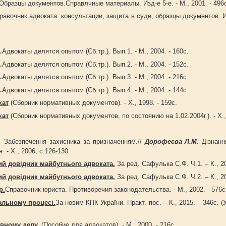
Образцы документов.Справлчные материалы. Изд-е 5-е. - М., 2001. - 496
авочник адвоката: консультации, защита в суде, образцы документов. Изд
…
Адвокаты делятся опытом (Сб.тр.). Вып.1. - М., 2004. - 160с.
…
Адвокаты делятся опытом (Сб.тр.). Вып.2. - М., 2004. - 152с.
…
Адвокаты делятся опытом (Сб.тр.). Вып.3. - М., 2004. - 216с.
…
Адвокаты делятся опытом (Сб.тр.). Вып.4. - М., 2004. - 144с.
кат
(Сборник нормативных документов). - Х., 1998. - 159с.
кат
(Сборник нормативных документов, по состоянию на 1.02.2004г.). - Х.
.
Забезпечення захисника за призначенням.//
Дорофеєва Л.М
.
Дізнанн
. - Х., 2006, с.126-130.
й довідник майбутнього адвоката.
За ред. Сафулька С.Ф. Ч.1. – К., 20
й довідник майбутнього адвоката.
За ред. Сафулька С.Ф. Ч.2. – К., 20
р.
Справочник юриста. Противоречия законодательства. - М., 2002. - 576с
альному процесі.
За новим КПК України. Практ. пос. – К., 2015. – 346с. 
овному делу.
(Пособие для адвокатов). - М., 2000. - 216с.