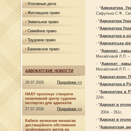
Уголовные дела
- *
Адвокатура Ук
Житлищное право
Сафулька С.Ф., Свят
- *
Адвокатура Укр
Земельное право
- *
Адвокатура Укр
Семейное право
- *
Адвокатура в рі
Трудовое право
- *
Адвокатська дія
Банковское право
- *
Адвокат: навы
Михайловой Л.П. – 
- *
Адвокат: навы
Михайловой Л.П. – 
АДВОКАТСКИЕ НОВОСТИ
- *
Адвокат-воин: 
28.07.2026
Подробнее >>
- *
Адвокатура в Ро
- *
Адвокатура в Р
НААУ пропонує створити
224с.
незалежний центр судових
експертиз для адвокатів
- *
Адвокат в угол
27.07.2026
Подробнее >>
2004. - 351с.
- *
Адвокат в угол
Кабмін визначив механізм
дистанційного обстеження
- *
Адвокатская де
зруйнованого житла на