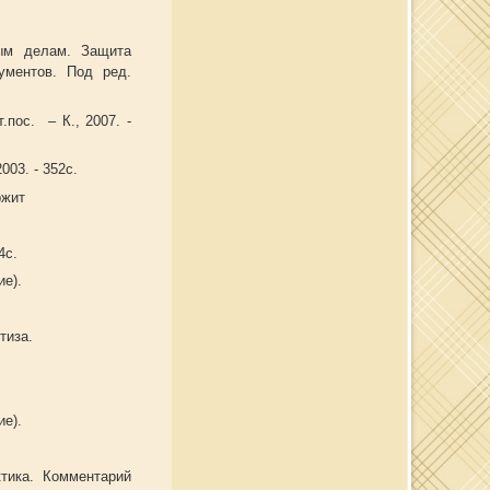
ым делам. Защита
ументов. Под ред.
.пос. – К., 2007. -
003. - 352с.
ржит
4с.
е).
тиза.
.
е).
тика. Комментарий