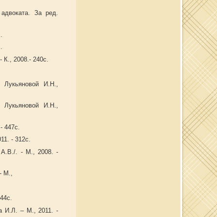
 адвоката. За ред.
.
.
 К., 2008.- 240с.
 Лукьяновой И.Н.,
 Лукьяновой И.Н.,
- 447с.
11. - 312с.
.В./. - М., 2008. -
 - М.,
544с.
 И.Л. – М., 2011. -