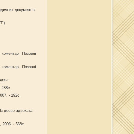
идичних документів.
П").
 коментарі. Позовні
 коментарі. Позовні
адян:
 288с.
07. - 192с.
з досье адвоката. -
 2006. - 568с.