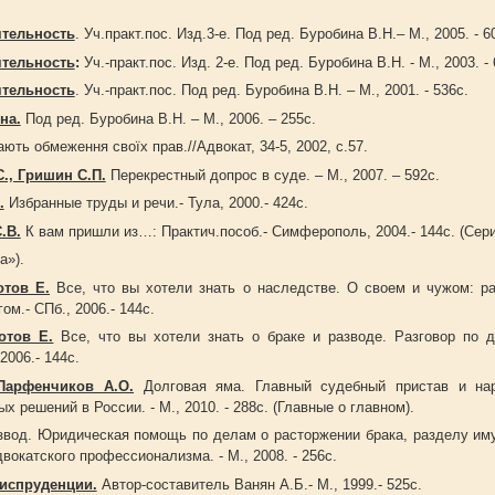
ятельность
. Уч.практ.пос. Изд.3-е. Под ред. Буробина В.Н.– М., 2005. - 6
ятельность
:
Уч.-практ.пос. Изд. 2-е. Под ред. Буробина В.Н. - М., 2003. - 
ятельность
. Уч.-практ.пос. Под ред. Буробина В.Н. – М., 2001. - 536с.
на.
Под ред. Буробина В.Н. – М., 2006. – 255с.
ють обмеження своїх прав.//Адвокат, 34-5, 2002, с.57.
., Гришин С.П.
Перекрестный допрос в суде. – М., 2007. – 592с.
.
Избранные труды и речи.- Тула, 2000.- 424с.
.В.
К вам пришли из…: Практич.пособ.- Симферополь, 2004.- 144с. (Сер
»).
отов Е.
Все, что вы хотели знать о наследстве. О своем и чужом: р
ом.- СПб., 2006.- 144с.
отов Е.
Все, что вы хотели знать о браке и разводе. Разговор по 
2006.- 144с.
 Парфенчиков А.О.
Долговая яма. Главный судебный пристав и на
х решений в России. - М., 2010. - 288с. (Главные о главном).
вод. Юридическая помощь по делам о расторжении брака, разделу им
вокатского профессионализма. - М., 2008. - 256с.
испруденции.
Автор-составитель Ванян А.Б.- М., 1999.- 525с.