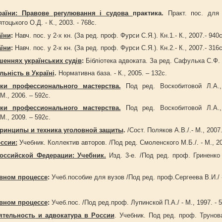
раїни: Правове регулювання і судова
практика.
Практ. пос. для
оцького О.Д. - К., 2003. - 768с.
аїни
:
Навч. пос. у 2-х кн. (За ред. проф. Фурси С.Я.). Кн.1.- К., 2007.- 940с
аїни
:
Навч. пос. у 2-х кн. (За ред. проф. Фурси С.Я.). Кн.2.- К., 2007.- 316с
шеннях українських судів
:
Бібліотека адвоката. За ред. Сафулька С.Ф. -
льність в Україні
.
Нормативна база. - К., 2005. – 132с.
ки профессионального мастерства.
Под ред. Воскобитовой Л.А.,
М., 2006. – 592с.
ки профессионального мастерства.
Под ред. Воскобитовой Л.А.,
М., 2009. – 592с.
Принципы и техника уголовной защиты
.
/Сост. Поляков А.В./.- М., 2007.
ссии:
Учебник. Коллектив авторов. /Под ред. Смоленского М.Б./. - М., 20
оссийской Федерации: Учебник.
Изд. 3-е. /Под ред. проф. Гриненко А
овном процессе
:
Учеб.пособие для вузов /Под ред. проф.Сергеева В.И./
овном процессе
:
Учеб.пос. /Под ред.проф. Лупинской П.А./ - М., 1997. - 
ятельность
и адвокатура в России
. Учебник. Под ред. проф. Трунова