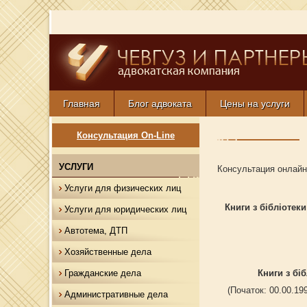
Главная
Блог адвоката
Цены на услуги
Консультация On-Line
УСЛУГИ
Консультация онлайн
Услуги для физических лиц
Книги з бібліотеки
Услуги для юридических лиц
Автотема, ДТП
Хозяйственные дела
Книги з бі
Гражданские дела
(Початок: 00.00.199
Административные дела