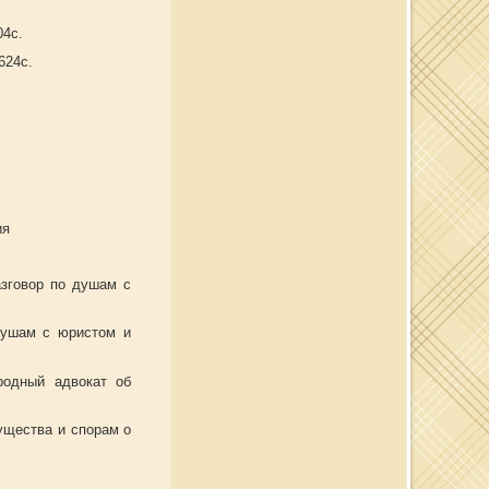
04с.
624с.
ия
азговор по душам с
душам с юристом и
родный адвокат об
ущества и спорам о