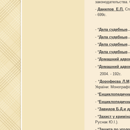
законодательства. 
-
Данилов Е.П.
Спр
- 699с.
- *
Дела судебные
- *
Дела судебные
- *
Дела судебные
- *
Дела судебные
- *
Домашний адво
- *
Домашний адво
2004. - 192с.
- *
Дорофеєва Л.М
України: Монографія
- *
Енциклопедични
- *
Енциклопедични
- *
Завидов Б.Д.и д
- *
Захист у кримін
Руснак Ю.І.).
- *
Защита по угол