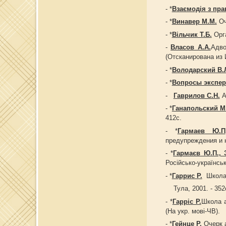
- *
Взаємодія з пр
- *
Винавер М.М.
Оч
- *
Вільчик Т.Б.
Орга
-
Власов А.А.
Адво
(Отсканирована из 
- *
Володарский В.
- *
Вопросы экспер
-
Гаврилов С.Н.
А
- *
Ганапольский М
412с.
- *
Гармаев Ю.П
предупреждения и н
- *
Гармаєв Ю.П., 
Російсько-українськ
- *
Гаррис Р.
Школа а
Тула, 2001. - 352с
- *
Гарріс Р.
Школа а
(На укр. мові-ЧВ).
- *
Гейнце Р.
Очерк 