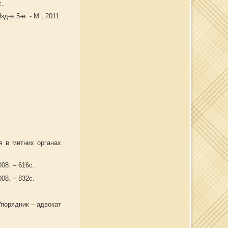
с.
-е 5-е. - М., 2011.
,
я в митних органах
08. – 616с.
08. – 832с.
.
(Упорядник – адвокат