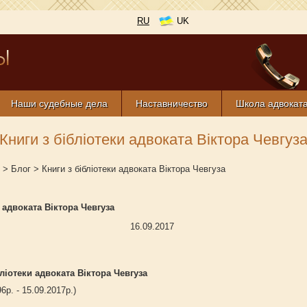
RU
UK
Наши судебные дела
Наставничество
Школа адвокат
Книги з бібліотеки адвоката Віктора Чевгуз
>
Блог
>
Книги з бібліотеки адвоката Віктора Чевгуза
 адвоката Віктора Чевгуза
16.09.2017
бліотеки адвоката Віктора Чевгуза
6р. - 15.09.2017р.)