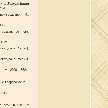
и. //
Багаутдинов
424.
роиз-водстве. – М.,
336с.
 защиты от него.
 152с.
окатура в России).
окатура в России).
- М., 2000. - 352с.
ене і перероблено. –
вокат,
 особи в Україні у