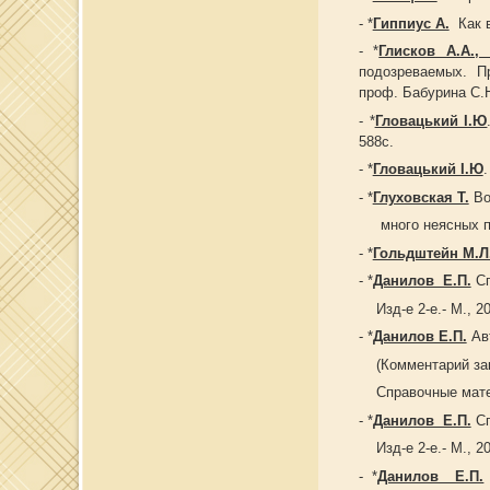
- *
Гиппиус А.
Как в
- *
Глисков А.А., 
подозреваемых. П
проф. Бабурина С.Н.
- *
Гловацький І.Ю
588с.
- *
Гловацький І.Ю
.
- *
Глуховская Т.
Во
много неясных пол
- *
Гольдштейн М.Л
- *
Данилов Е.П.
Сп
Изд-е 2-е.- М., 20
- *
Данилов Е.П.
Авт
(Комментарий зако
Справочные матери
- *
Данилов Е.П.
Сп
Изд-е 2-е.- М., 20
- *
Данилов Е.П.