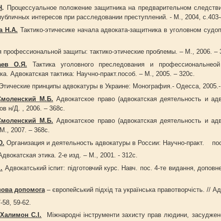
Н
.
Процессуальное положение защитника на предварительном следстви
бличных интересов при расследовании преступлений. - М., 2004, с.403-
а Н.А.
Тактико-этичесике начала адвоката-защитника в уголовном судоп
 профессиональной защиты: тактико-этические проблемы. – М., 2006. – 
аев О.Я.
Тактика уголовного преследования и профессиональнеой
а. Адвокатская тактика: Научно-практ.пособ. – М., 2005. – 320с.
Этические принципы адвокатуры в Украине: Монография.- Одесса, 2005.-
Смоленский М.Б.
Адвокатское право (адвокатская деятельность и адв
в н/Д. , 2006. – 368с.
Смоленский М.Б.
Адвокатское право (адвокатская деятельность и адв
М., 2007. – 368с.
Ю.
Организация и деятельность адвокатуры в России: Научно-практ. пос. 
двокатская этика. 2-е изд. – М., 2001. - 312с.
.
Адвокатський іспит: підготовчий курс. Навч. пос. 4-те видання, доповн
ова допомога
– європейський підхід та українська правотворчість. // Ад
58, 59-62.
 Халимон С.І.
Міжнародні інструменти захисту прав людини, засудженої