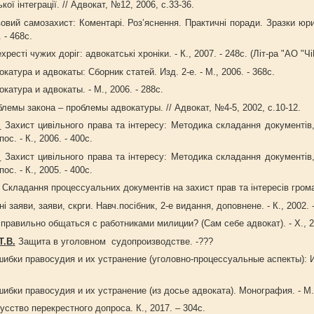
ої інтеграції. // Адвокат, №12, 2006, с.33-36.
вий самозахист: Коментарі. Роз’яснення. Практичні поради. Зразки юр
 - 468с.
хресті чужих доріг: адвокатські хроніки. - К., 2007. - 248с. (Літ-ра "АО "Чі
катура и адвокаты: Сборник статей. Изд. 2-е. - М., 2006. - 368с.
катура и адвокаты. - М., 2006. - 288с.
лемы закона – проблемы адвокатуры. // Адвокат, №4-5, 2002, с.10-12.
.
Захист цивільного права та інтересу: Методика складання документів,
ос. - К., 2006. - 400с.
.
Захист цивільного права та інтересу: Методика складання документів,
ос. - К., 2005. - 400с.
Складання процессуальних документів на захист прав та інтересів гром
заяви, заяви, скрги. Навч.посібник, 2-е видання, доповнене. - К., 2002. -
правильно общаться с работниками милиции? (Сам себе адвокат). - Х., 20
.В.
Защита в уголовном судопроизводстве. -???
ибки правосудия и их устранение (уголовно-процессуальные аспекты): И
бки правосудия и их устранение (из досье адвоката). Монография. - М.,
усство перекрестного допроса. К., 2017. – 304с.