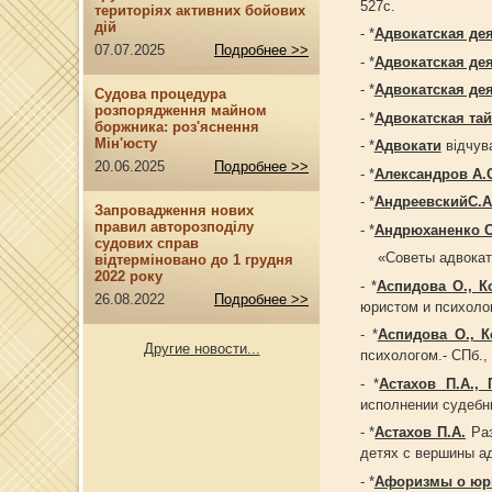
527с.
територіях активних бойових
дій
- *
Адвокатская де
07.07.2025
Подробнее >>
- *
Адвокатская де
- *
Адвокатская де
Судова процедура
розпорядження майном
- *
Адвокатская тай
боржника: роз'яснення
Мін'юсту
- *
Адвокати
відчува
20.06.2025
Подробнее >>
- *
Александров А.С
- *
АндреевскийС.А
Запровадження нових
правил авторозподілу
- *
Андрюханенко С
судових справ
«Советы адвоката
відтерміновано до 1 грудня
2022 року
- *
Аспидова О., К
26.08.2022
Подробнее >>
юристом и психолог
- *
Аспидова О., К
Другие новости...
психологом.- СПб., 
- *
Астахов П.А.,
исполнении судебны
- *
Астахов П.А.
Раз
детях с вершины ад
- *
Афоризмы о юр