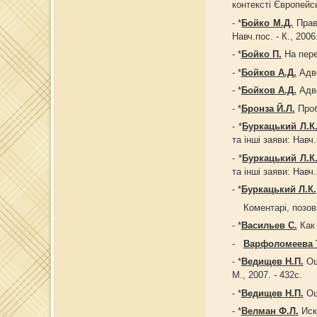
контексті Європейськ
- *
Бойко М.Д.
Право
Навч.пос. - К., 2006.
- *
Бойко П.
На пере
- *
Бойков А.Д.
Адво
- *
Бойков А.Д.
Адво
- *
Бронза Й.Л.
Проб
- *
Буркацький Л.К
та інші заяви: Навч.п
- *
Буркацький Л.К
та інші заяви: Навч.п
- *
Буркацький Л.К.
Коментарі, позовні 
- *
Васильев С.
Как 
-
Варфоломеева Т
- *
Ведищев Н.П.
Ош
М., 2007. - 432с.
- *
Ведищев Н.П.
Оши
- *
Велман Ф.Л.
Иск