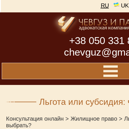
RU
UK
+38 050 331 
chevguz@gma
Льгота или субсидия:
Консультация онлайн
>
Жилищное право
>
Л
выбрать?