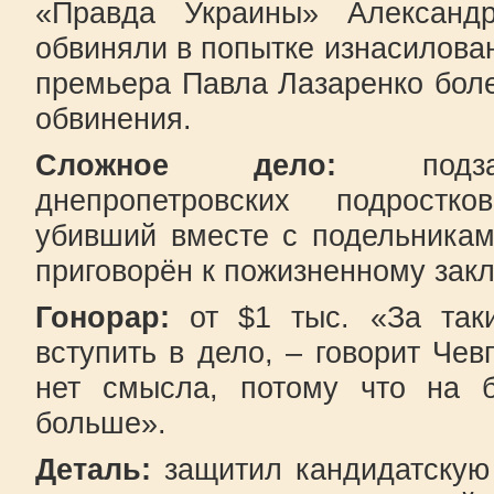
«Правда Украины» Александр
обвиняли в попытке изнасилован
премьера Павла Лазаренко бол
обвинения.
Сложное дело:
под
днепропетровских подростк
убивший вместе с подельникам
приговорён к пожизненному зак
Гонорар:
от $1 тыс. «За так
вступить в дело, – говорит Чев
нет смысла, потому что на б
больше».
Деталь:
защитил кандидатскую