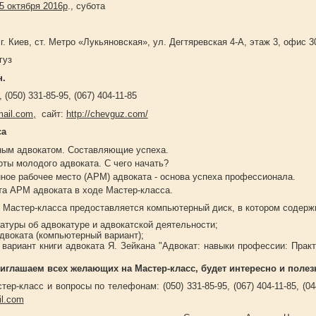
5 октября 2016р
.
,
субота
г. Киев, ст. Метро «Лукьяновская», ул. Дегтяревская 4-А, этаж 3, офис 3
гуз
н.
, (050) 331-85-95, (067) 404-11-85
ail.com,
сайт:
http://chevguz.com/
са
шным адвокатом. Составляющие успеха.
оты молодого адвоката. С чего начать?
ное рабочее место (АРМ) адвоката - основа успеха профессионала.
та АРМ адвоката в ходе Мастер-класса.
 Мастер-класса предоставляется компьютерный диск, в котором содерж
атуры об адвокатуре и адвокатской деятельности;
двоката (компьютерный вариант);
вариант книги адвоката Я. Зейкана "Адвокат: навыки профессии: Практ
иглашаем всех желающих на Мастер-класс, будет интересно и полез
ер-класс и вопросы по телефонам: (050) 331-85-95, (067) 404-11-85, (04
l.com