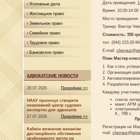
Дата проведения:
1
Уголовные дела
Время: 10:00-14:00
Житлищное право
Место проведення: 
Земельное право
Тренер: Виктор Чев
Семейное право
Стоимость: 350 гр
тел. (044) 223-20-94
Трудовое право
E-mail:
chevguz@gm
Банковское право
План Мастер-клас
1. Как стать успе
2. Организация раб
АДВОКАТСКИЕ НОВОСТИ
3. Автоматизирован
4. Разработка маке
28.07.2026
Подробнее >>
Каждому участнику
список литер
НААУ пропонує створити
макет АРМ а
незалежний центр судових
электронный 
експертиз для адвокатів
К., 788 с.
27.07.2026
Подробнее >>
Пр
Регистрация на Маст
Кабмін визначив механізм
mail:
chevguz@gmai
дистанційного обстеження
зруйнованого житла на