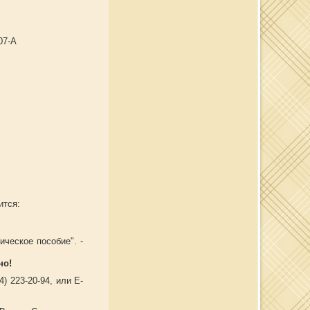
07-А
ится:
ическое пособие". -
но!
4) 223-20-94, или E-