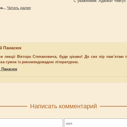
С уважением. Адвокат Чевгуз 
а...
Читать далее
:
ій Панасюк
и лекціі Віктора Степановича, буде цікаво! До сих пір пам`ятаю 
ька сумок із рекомендовадою літературою.
й Панасюк
Написать комментарий