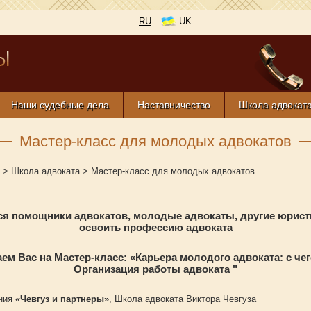
RU
UK
Наши судебные дела
Наставничество
Школа адвокат
Мастер-класс для молодых адвокатов
>
Школа адвоката
>
Мастер-класс для молодых адвокатов
я помощники адвокатов, молодые адвокаты, другие юрис
освоить профессию адвоката
ем Вас на Мастер-класс: «Карьера молодого адвоката: с чег
Организация работы адвоката "
ания
«Чевгуз и партнеры»
, Школа адвоката Виктора Чевгуза