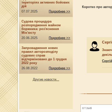
територіях активних бойових
дій
Коротко про автор
07.07.2025
Подробнее >>
Судова процедура
розпорядження майном
боржника: роз'яснення
Мін'юсту
20.06.2025
Подробнее >>
Серг
Запровадження нових
Знаюч
правил авторозподілу
декіл
судових справ
відтерміновано до 1 грудня
Сергі
2022 року
26.08.2022
Подробнее >>
Другие новости...