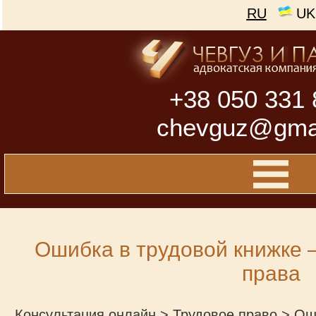
RU
UK
+38 050 331 
chevguz@gma
Ошибка в трудовой книжке –
права
Консультация онлайн
>
Трудовое право
>
Оши