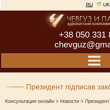
RU
UK
+38 050 331 
chevguz@gma
Президент підписав зако
Консультация онлайн
>
Новости
>
Президент 