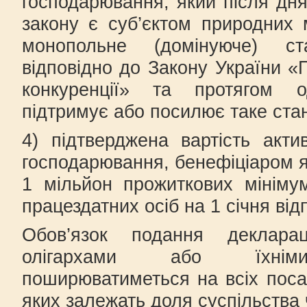
господарювання, який після дня
закону є суб’єктом природних
монопольне (домінуюче) с
відповідно до Закону України «
конкуренції» та протягом 
підтримує або посилює таке ста
4) підтверджена вартість актив
господарювання, бенефіціаром я
1 мільйон прожиткових мініму
працездатних осіб на 1 січня від
Обов’язок подання деклара
олігархами або їхніми
поширюватиметься на всіх посад
яких залежать доля суспільства 