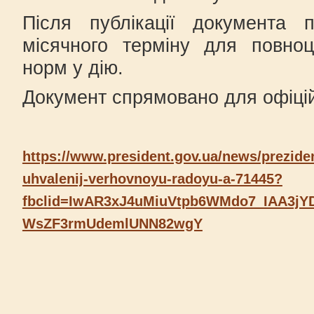
Після публікації документа п
місячного терміну для повноц
норм у дію.
Документ спрямовано для офіцій
https://www.president.gov.ua/news/prezide
uhvalenij-verhovnoyu-radoyu-a-71445?
fbclid=IwAR3xJ4uMiuVtpb6WMdo7_IAA3jY
WsZF3rmUdemlUNN82wgY