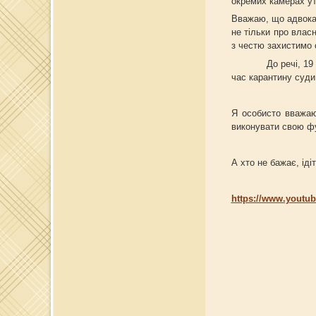
окремих камерах утр
Вважаю, що адвокати
не тільки про влас
з честю захистимо с
До речі, 19 берез
час карантину суди
Я особисто вважаю
виконувати свою ф
А хто не бажає, ідіт
https://www.yout