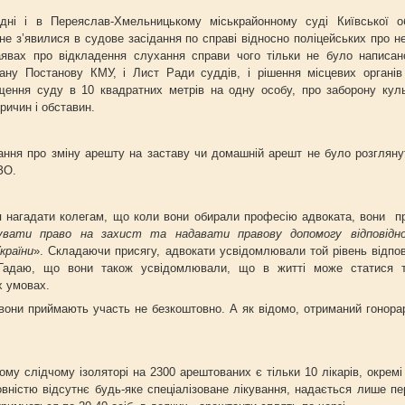
дні і в Переяслав-Хмельницькому міськрайонному суді Київської о
 не з’явилися в судове засідання по справі відносно поліцейських про 
аявах про відкладення слухання справи чого тільки не було написан
ану Постанову КМУ, і Лист Ради суддів, і рішення місцевих органі
іщення суду в 10 квадратних метрів на одну особу, про заборону кул
причин і обставин.
ання про зміну арешту на заставу чи домашній арешт не було розгляну
ЗО.
я нагадати колегам, що коли вони обирали професію адвоката, вони п
чувати право на захист та надавати правову допомогу відповід
країни
». Складаючи присягу, адвокати усвідомлювали той рівень відпов
Гадаю, що вони також усвідомлювали, що в житті може статися 
х умовах.
 вони приймають участь не безкоштовно. А як відомо, отриманий гонора
кому слідчому ізоляторі на 2300 арештованих є тільки 10 лікарів, окремі з
овністю відсутнє будь-яке спеціалізоване лікування, надається лише п