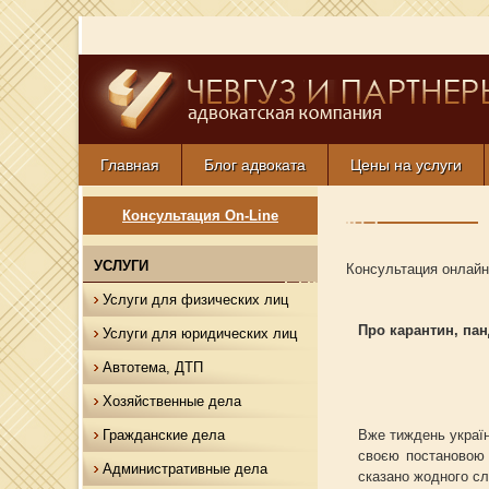
Главная
Блог адвоката
Цены на услуги
Консультация On-Line
УСЛУГИ
Консультация онлайн
Услуги для физических лиц
Про карантин, пан
Услуги для юридических лиц
Автотема, ДТП
Хозяйственные дела
Вже тиждень україн
Гражданские дела
своєю постановою в
Административные дела
сказано жодного сл