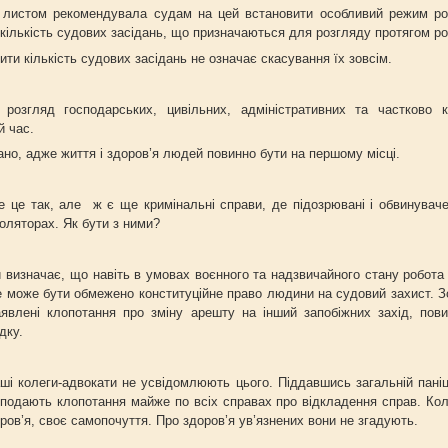
 листом рекомендувала судам на цей встановити особливий режим роб
кількість судових засідань, що призначаються для розгляду протягом ро
ти кількість судових засідань не означає скасування їх зовсім.
розгляд господарських, цивільних, адміністративних та частково 
й час.
но, адже життя і здоров’я людей повинно бути на першому місці.
 це так, але ж є ще кримінальні справи, де підозрювані і обвинуваче
золяторах. Як бути з ними?
и визначає, що навіть в умовах воєнного та надзвичайного стану робота
е може бути обмежено конституційне право людини на судовий захист. З
аявлені клопотання про зміну арешту на інший запобіжних захід, пови
дку.
ші колеги-адвокати не усвідомлюють цього. Піддавшись загальній паніц
 подають клопотання майже по всіх справах про відкладення справ. Ко
ров’я, своє самопочуття. Про здоров’я ув’язнених вони не згадують.