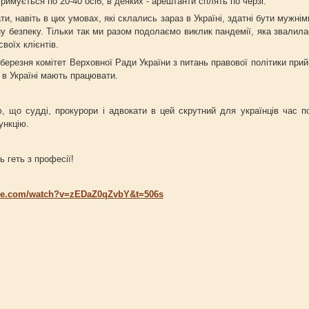
имується по 20-40 осіб, в деяких - арештанти сплять по черзі.
, навіть в цих умовах, які склались зараз в Україні, здатні бути мужнім
ну безпеку. Тільки так ми разом подолаємо виклик пандемії, яка звалила
воїх клієнтів.
ня комітет Верховної Ради України з питань правової політики прийн
 в Україні мають працювати.
, що судді, прокурори і адвокати в цей скрутний для українців час п
ункцію.
ь геть з професії!
ube.com/watch?v=zEDaZ0qZvbY&t=506s