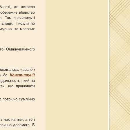
бласті, де четверо
необережне вбивство
о. Там значились і
в влади. Писали по
ьтурних та масових
то. Обвинуваченого
рисягались «
чесно і
но до
Конституції
ідальності, який на
так, що працювати
р потрібно сумлінно
 них на пів-, а то і
ервинна допомога. В