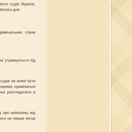
оти судів України,
бочого дня.
кримінальних справ
ні утримуються під
 судів не може бути
окрема, кримінальні
нні розглядатися в
і про небезпеку від
леги на перше місце