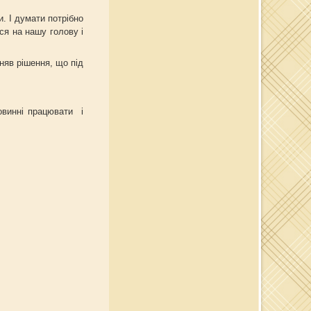
и. І думати потрібно
ся на нашу голову і
яв рішення, що під
овинні працювати і