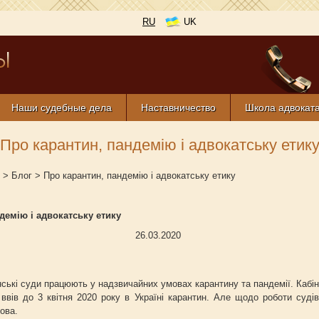
RU
UK
Наши судебные дела
Наставничество
Школа адвокат
Про карантин, пандемію і адвокатську етик
>
Блог
>
Про карантин, пандемію і адвокатську етику
демію і адвокатську етику
26.03.2020
ські суди працюють у надзвичайних умовах карантину та пандемії. Кабіне
вів до 3 квітня 2020 року в Україні карантин. Але щодо роботи судів
ова.