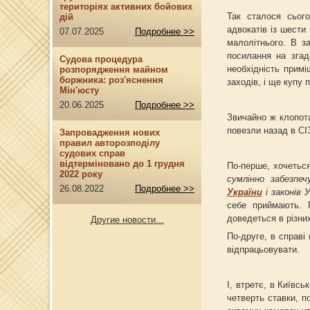
територіях активних бойових
Так сталося сього
дій
адвокатів із шести
07.07.2025
Подробнее >>
малолітнього. В з
посилання на згад
Судова процедура
необхідність прим
розпорядження майном
боржника: роз'яснення
заходів, і ще купу 
Мін'юсту
20.06.2025
Подробнее >>
Звичайно ж клопот
повезли назад в СІ
Запровадження нових
правил авторозподілу
судових справ
відтерміновано до 1 грудня
По-перше, хочетьс
2022 року
сумлінно забезпе
26.08.2022
Подробнее >>
України
і законів У
себе приймають. 
доведеться в різни
Другие новости...
По-друге, в справі
відпрацьовувати.
І, втретє, в Київсь
четверть ставки, п