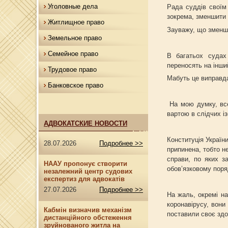
Уголовные дела
Рада суддів своїм
зокрема, зменшити 
Житлищное право
Зауважу, що зменши
Земельное право
Семейное право
В багатьох судах 
переносять на інши
Трудовое право
Мабуть це виправда
Банковское право
На мою думку, все
вартою в слідчих і
АДВОКАТСКИЕ НОВОСТИ
Конституція Україн
28.07.2026
Подробнее >>
припинена, тобто н
справи, по яких з
НААУ пропонує створити
обов’язковому поря
незалежний центр судових
експертиз для адвокатів
27.07.2026
Подробнее >>
На жаль, окремі на
коронавірусу, вони
Кабмін визначив механізм
поставили своє здо
дистанційного обстеження
зруйнованого житла на