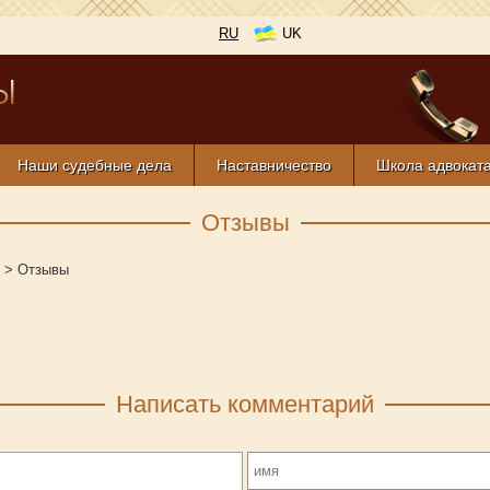
RU
UK
Наши судебные дела
Наставничество
Школа адвокат
Отзывы
>
Отзывы
Написать комментарий