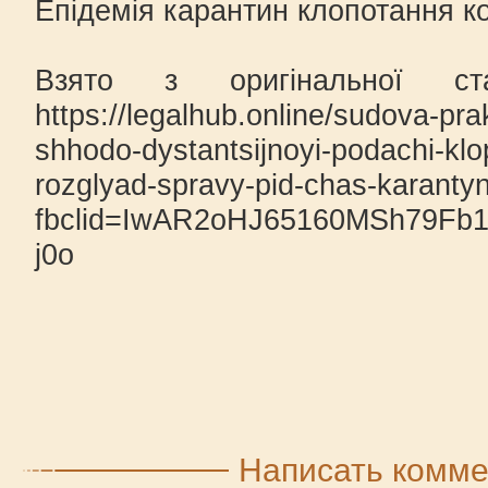
Епідемія карантин клопотання к
Взято з оригінальної ст
https://legalhub.online/sudova-pr
shhodo-dystantsijnoyi-podachi-kl
rozglyad-spravy-pid-chas-karanty
fbclid=IwAR2oHJ65160MSh79Fb
j0o
Написать комм