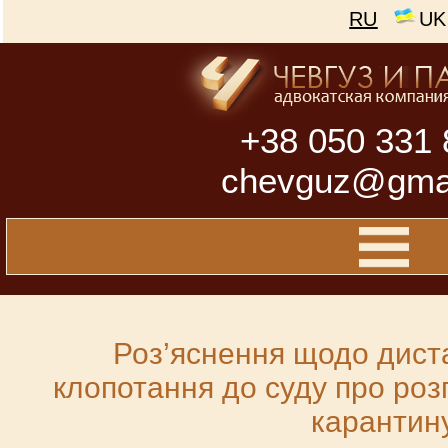
RU
UK
+38 050 331 
chevguz@gma
Роз’яснення щодо диста
клопотання до суду про роз
карантин