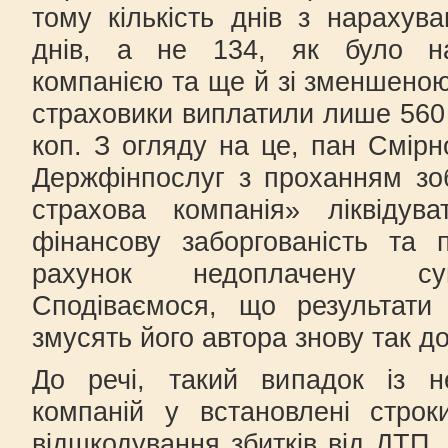
тому кількість днів з нарахув
днів, а не 134, як було н
компанією та ще й зі зменшеною
страховики виплатили лише 560 
коп. З огляду на це, пан Смірн
Держфінпослуг з проханням зо
страхова компанія» ліквіду
фінансову заборгованість та 
рахунок недоплачену сум
Сподіваємося, що результати
змусять його автора знову так до
До речі, такий випадок із н
компаній у встановлені строк
відшкодування збитків від ДТП, 