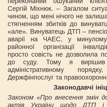
переконаний ошуканий клієнт
Сергій Міхнюк. – Загалом ситу
чином, що мені нічого не залиша
стягненням збитків до винува
«але». Винуватець ДТП – пенсіон
аварії на ЧАЕС, у минулому,
районної організації інвалід
просто совість не дозволила 
до суду. Тому я вирішив
адміністративному порядк
Держфінпослуг та правоохоронни
Законодавчі ініц
Законом «Про внесення змін д
актів України щодо ДТП і