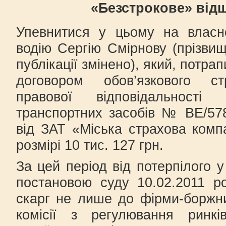
«Безстрокове» від
Упевнитися у цьому на власн
водію Сергію Смірнову (прізви
публікації змінено), який, потра
договором обов’язкового ст
правової відповідальності
транспортних засобів № ВЕ/57
від ЗАТ «Міська страхова комп
розмірі 10 тис. 127 грн.
За цей період від потерпілого 
постановою суду 10.02.2011 р
скарг не лише до фірми-боржн
комісії з регулювання ринкі