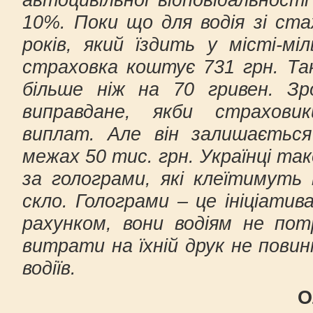
10%. Поки що для водія зі ст
років, який їздить у місті-міл
страховка коштує 731 грн. Та
більше ніж на 70 гривен. Зр
виправдане, якби страхови
виплат. Але він залишається
межах 50 тис. грн. Українці та
за голограми, які клеїтимуть
скло. Голограми – це ініціатив
рахунком, вони водіям не пот
витрати на їхній друк не повин
водіїв.
О