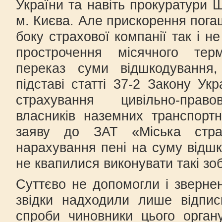
України та навіть прокуратури 
м. Києва. Але прискорення пога
боку страхової компанії так і н
прострочення місячного терм
переказ суми відшкодування,
підставі статті 37-2 Закону Ук
страхування цивільно-правов
власників наземних транспортн
заяву до ЗАТ «Міська стра
нарахування пені на суму відшк
не квапилися виконувати такі зо
Суттєво не допомогли і зверне
звідки надходили лише відписк
спроби чиновники цього орган