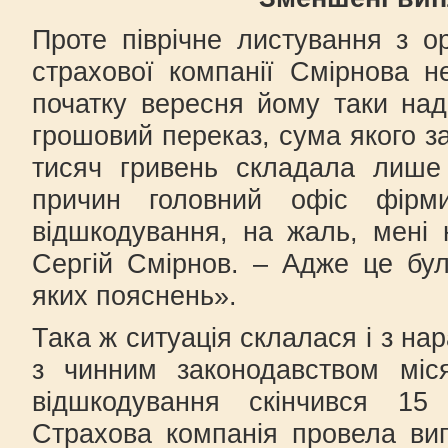
Проте піврічне листування з о
страхової компанії Смірнова 
початку вересня йому таки над
грошовий переказ, сума якого з
тисяч гривень складала лише
причин головний офіс фірм
відшкодування, на жаль, мені 
Сергій Смірнов. – Адже це бул
яких пояснень».
Така ж ситуація склалася і з на
з чинним законодавством міс
відшкодування скінчився 15
Страхова компанія провела ви