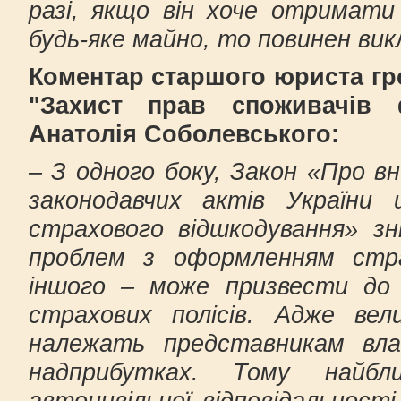
разі, якщо він хоче отримати
будь-яке майно, то повинен вик
Коментар старшого юриста гро
"Захист прав споживачів 
Анатолія Соболевського:
– З одного боку, Закон «Про вн
законодавчих актів Україн
страхового відшкодування» зн
проблем з оформленням стра
іншого – може призвести до 
страхових полісів. Адже вели
належать представникам влад
надприбутках. Тому найбл
автоцивільної відповідальнос