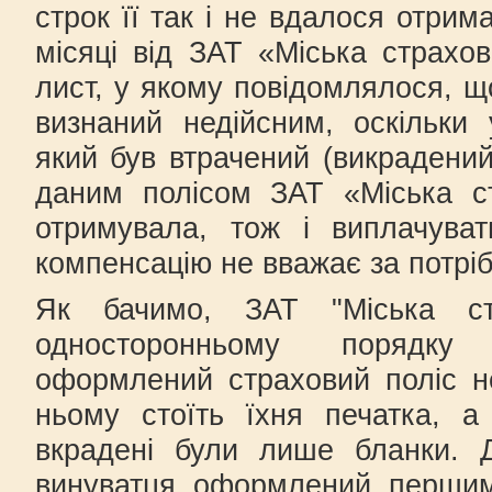
строк її так і не вдалося отрим
місяці від ЗАТ «Міська страхо
лист, у якому повідомлялося, щ
визнаний недійсним, оскільки
який був втрачений (викрадений
даним полісом ЗАТ «Міська с
отримувала, тож і виплачува
компенсацію не вважає за потріб
Як бачимо, ЗАТ "Міська ст
односторонньому порядку
оформлений страховий поліс н
ньому стоїть їхня печатка, а
вкрадені були лише бланки. 
винуватця оформлений першим