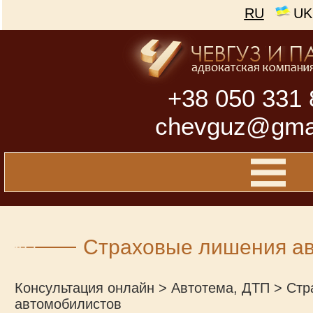
RU
UK
+38 050 331 
chevguz@gma
Страховые лишения а
Консультация онлайн
>
Автотема, ДТП
>
Стр
автомобилистов