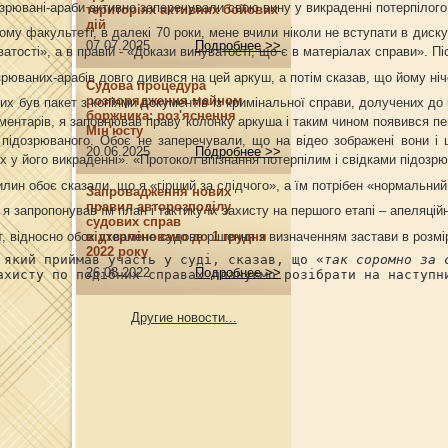
зрювані-араби активно заперечували свою вину у викраденні потерпілого і
територіях активних бойових
дій
ому факультеті, в далекі 70 роки, мене вчили ніколи не вступати в диску
07.07.2025
Подробнее >>
атості», а в правій - «Докази винуватості, що є в матеріалах справи». П
рюваних-арабів довго дивився на цей аркуш, а потім сказав, що йому ніч
Судова процедура
розпорядження майном
них був пакет з копіями документів із кримінальної справи, долучених до
боржника: роз'яснення
коментарів, я заповнював праву колонку аркуша і таким чином появився п
Мін'юсту
 підозрюваного. Обоє не заперечували, що на відео зображені вони і 
20.06.2025
Подробнее >>
 у його викраденні». «Протокол впізнання потерпілим і свідками підозрюв
илин обоє сказали, що я «гірший за слідчого», а їм потрібен «нормальний
Запровадження нових
правил авторозподілу
 я запропонував їм план і тактику їх захисту на першого етапі – апеляці
судових справ
т, відносно обох ухвалене судове рішення з визначенням застави в розмір
відтерміновано до 1 грудня
2022 року
 який приймав участь у суді, сказав, що «
так соромно за 
26.08.2022
Подробнее >>
ахисту по подібних справах плануємо розібрати на наступн
Другие новости...