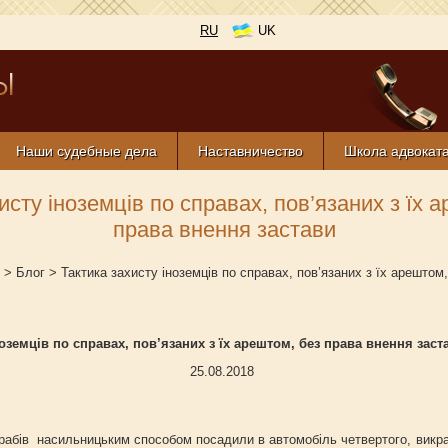
RU
UK
Наши судебные дела
Наставничество
Школа адвокат
исту іноземців по справах, пов’язаних з їх 
права внення застави
>
Блог
>
Тактика захисту іноземців по справах, пов’язаних з їх арештом
ноземців по справах, пов’язаних з їх арештом, без права внення заст
25.08.2018
ів насильницьким способом посадили в автомобіль четвертого, викрали 