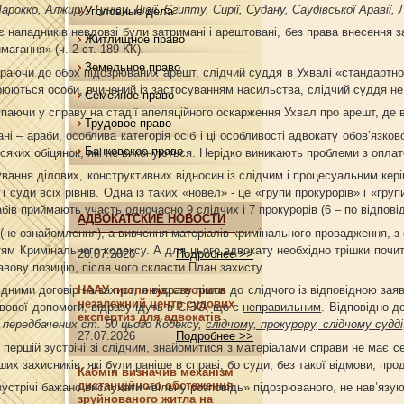
рокко, Алжиру, Тунісу, Лівії, Єгипту, Сирії, Судану, Саудівської Аравії, 
Уголовные дела
иків невдовзі були затримані і арештовані, без права внесення застав
Житлищное право
имагання» (ч. 2 ст. 189 КК).
Земельное право
 обох підозрюваних арешт, слідчий суддя в Ухвалі «стандартно» вказав
рюються особи, вчинений із застосуванням насильства, слідчий суддя не
Семейное право
 справу на стадії апеляційного оскарження Ухвал про арешт, де вже д
Трудовое право
ні – араби, особлива категорія осіб і ці особливості адвокату обов’язко
Банковское право
всяких обіцянок, які не виконуються. Нерідко виникають проблеми з опла
вання ділових, конструктивних відносин із слідчим і процесуальним кері
і суди всіх рівнів. Одна із таких «новел» - це «групи прокурорів» і «гру
бів приймають участь одночасно 9 слідчих і 7 прокурорів (6 – по відпові
АДВОКАТСКИЕ НОВОСТИ
 (не ознайомлення), а вивчення матеріалів кримінального провадження, з
тям Кримінального кодексу. А для цього адвокату необхідно трішки почит
28.07.2026
Подробнее >>
авову позицію, після чого скласти План захисту.
ідними договір на захист, я відразу пішов до слідчого із відповідною за
НААУ пропонує створити
незалежний центр судових
вової допомоги, відразу ідуть в СІЗО, що є
неправильним
. Відповідно до
експертиз для адвокатів
, передбачених ст. 50 цього Кодексу,
слідчому, прокурору,
слідчому судді
27.07.2026
Подробнее >>
и першій зустрічі зі слідчим, знайомитися з матеріалами справи не має с
нших захисників, які були раніше в справі, бо суди, без такої відмови, п
Кабмін визначив механізм
дистанційного обстеження
устрічі бажано вислухати «вільну розповідь» підозрюваного, не нав’язую
зруйнованого житла на