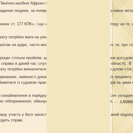
 Північно-західної Африки та Передньої Азії -
Вікіпедія
).
дення людини, за попередньою змовою групою осіб, з корисливих мотиві
 ст. 177 КПК», і що «відповідно до ч. 4 ст. 183 КПК з огляду на те, 
ту потрібно мати на увазі наступне:
вокатом не щиро, часто міняє свою позицію, сьогодні заперечує те, про г
процес стільки проблем, що майже шість років тероризує органи досудово
на справа в даний час слухається в одному із судів Київської області). В
кату потрібно визначитися, з ким же мати справу і побудувати ділові стос
рюваних, наявності доказів вини підзахисних, відповідність їх предмету
айомитися із судовою практикою Верховного і Апеляційних судів за цими 
ля ознайомлення в порядку ст. 221 КПК. Нерідко захисники, після укладен
 підозрюваного, обвинуваченого, захист якого він здійснює, …
з моме
вашу участь у його захисті. Бажано, щоб в цій заяві підозрюваний відраз
одить справі.