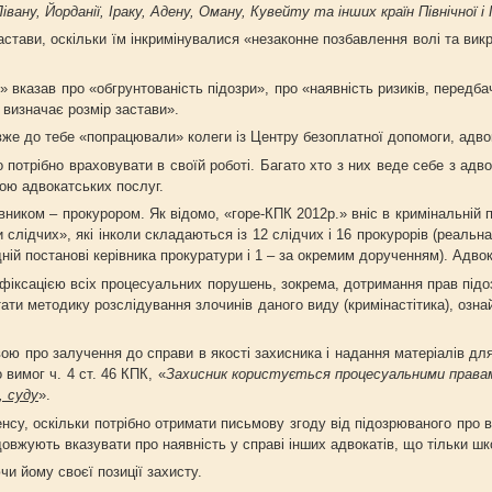
Лівану, Йорданії, Іраку, Адену, Оману, Кувейту та інших країн Північної і
и, оскільки їм інкримінувалися «незаконне позбавлення волі та викра
 про «обгрунтованість підозри», про «наявність ризиків, передбачених
 визначає розмір застави».
о тебе «попрацювали» колеги із Центру безоплатної допомоги, адвока
во потрібно враховувати в своїй роботі. Багато хто з них веде себе з ад
тою адвокатських послуг.
вником – прокурором. Як відомо, «горе-КПК 2012р.» вніс в кримінальній 
пи слідчих», які інколи складаються із 12 слідчих і 16 прокурорів (реаль
дній постанові керівника прокуратури і 1 – за окремим дорученням). Адво
 фіксацією всіх процесуальних порушень, зокрема, дотримання прав підоз
ати методику розслідування злочинів даного виду (кримінастітика), озн
явою про залучення до справи в якості захисника і надання матеріалів д
 вимог ч. 4 ст. 46 КПК, «
Захисник користується процесуальними правами
, суду
».
енсу, оскільки потрібно отримати письмову згоду від підозрюваного про 
родовжують вказувати про наявність у справі інших адвокатів, що тільки шк
чи йому своєї позиції захисту.