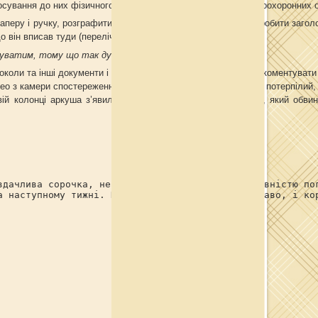
сування до них фізичного і психічного тиску зі сторони правоохоронних о
аперу і ручку, розграфити аркуш пополам і в лівій колонці зробити загол
о він вписав туди (перелічив) докази його невинуватості.
нуватим, тому що так думає сам
».
околи та інші документи і читаючи їм вслух, попросив їх прокоментувати 
део з камери спостереження біля будинку, де був викрадений потерпілий,
ій колонці аркуша з’явилися записи - «Покази потерпілого, який обви
вдачлива сорочка, не того кольору. З чим він повністю по
а наступному тижні. Не запізнюйтесь, буде і цікаво, і ко