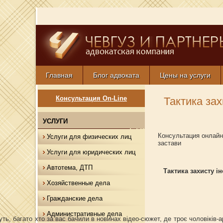
Главная
Блог адвоката
Цены на услуги
Консультация On-Line
Тактика зах
УСЛУГИ
Консультация онлайн
Услуги для физических лиц
застави
Услуги для юридических лиц
Автотема, ДТП
Тактика захисту і
Хозяйственные дела
Гражданские дела
Административные дела
ато хто за вас бачили в новинах відео-сюжет, де троє чоловіків-араб