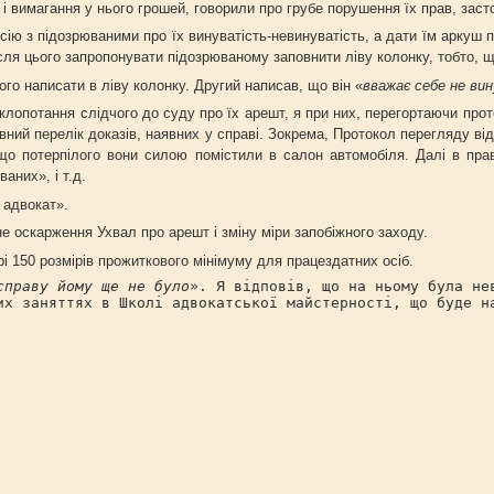
 вимагання у нього грошей, говорили про грубе порушення їх прав, засто
сію з підозрюваними про їх винуватість-невинуватість, а дати їм аркуш п
ісля цього запропонувати підозрюваному заповнити ліву колонку, тобто, щ
ого написати в ліву колонку. Другий написав, що він «
вважає себе не ви
 клопотання слідчого до суду про їх арешт, я при них, перегортаючи прот
евний перелік доказів, наявних у справі. Зокрема, Протокол перегляду ві
що потерпілого вони силою помістили в салон автомобіля. Далі в прав
аних», і т.д.
 адвокат».
йне оскарження Ухвал про арешт і зміну міри запобіжного заходу.
і 150 розмірів прожиткового мінімуму для працездатних осіб.
справу йому ще не було
». Я відповів, що на ньому була не
их заняттях в Школі адвокатської майстерності, що буде н