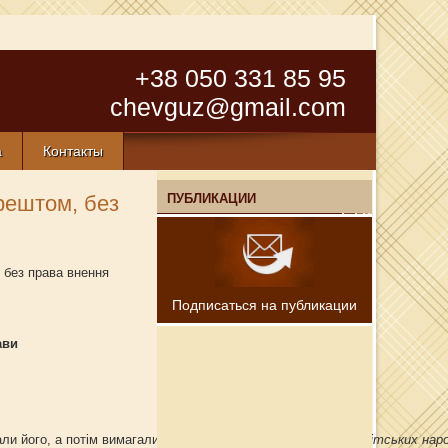
+38 050 331 85 95
chevguz@gmail.com
а
Контакты
арештом, без
ПУБЛИКАЦИИ
, без права внення
Подписаться на публикации
ави
його, а потім вимагали з нього гроші (
Араби — група семітських наро