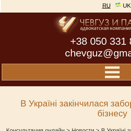
RU
UK
+38 050 331 
chevguz@gma
В Україні закінчилася заб
бізнесу
Консультация онлайн
>
Новости
>
В Україні 