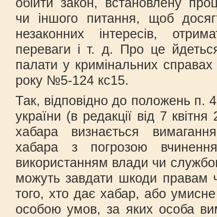
обійти закон, встановлену про
чи іншого питання, щоб досяг
незаконних інтересів, отрима
переваги і т. д. Про це йдетьс
палати у кримінальних справах 
року №5-124 кс15.
Так, відповідно до положень п. 4
україни (в редакції від 7 квітн
хабара визнається вимаган
хабара з погрозою вчиненн
використанням влади чи службов
можуть завдати шкоди правам 
того, хто дає хабар, або умисн
особою умов, за яких особа в