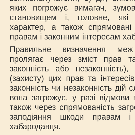
яких погрожує вимагач, зумо
становищем і, головне, які
характер, а також спрямовані
правам і законним інтересам ха
Правильне визначення меж
пролягає через зміст прав та
законність або незаконність), 
(захисту) цих прав та інтересі
законність чи незаконність дій 
вона загрожує, у разі відмови 
також через спрямованість загр
заподіяння шкоди правам і
хабародавця.