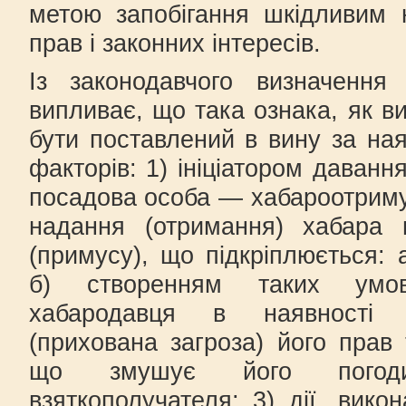
метою запобігання шкідливим 
прав і законних інтересів.
Із законодавчого визначення
випливає, що така ознака, як в
бути поставлений в вину за ная
факторів: 1) ініціатором даванн
посадова особа — хабароотримув
надання (отримання) хабара 
(примусу), що підкріплюється: 
б) створенням таких умов
хабародавця в наявності 
(прихована загроза) його прав 
що змушує його погод
взяткополучателя; 3) дії, вико