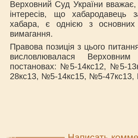
Верховний Суд України вважає, 
інтересів, що хабародавець 
хабара, є однією з основних 
вимагання.
Правова позиція з цього питанн
висловлювалася Верховни
постановах: №5-14кс12, №5-13
28кс13, №5-14кс15, №5-47кс13,
Написать комм