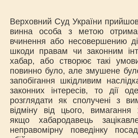
Верховний Суд України прийшов
винна особа з метою отрима
вчинення або несовершению ді
шкоди правам чи законним інт
хабар, або створює такі умов
повинно було, але змушене бул
запобігання шкідливим наслід
законних інтересів, то дії о
розглядати як сполучені з ви
відміну від цього, вимагання
якщо хабародавець зацікавл
неправомірну поведінку поса