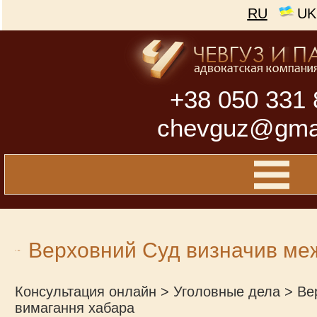
RU
UK
+38 050 331 
chevguz@gma
Верховний Суд визначив меж
Консультация онлайн
>
Уголовные дела
>
Ве
вимагання хабара