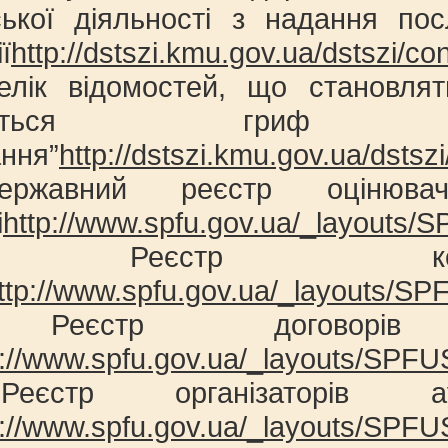
ської діяльності з надання пос
ї
http://dstszi.kmu.gov.ua/dstszi/cont
елік відомостей, що становля
воюється гриф 
ння”
http://dstszi.kmu.gov.ua/dstszi/
ржавний реєстр оцінювач
і
http://www.spfu.gov.ua/_layouts/SP
. Реєстр корп
ttp://www.spfu.gov.ua/_layouts/SPF
 Реєстр договорів
p://www.spfu.gov.ua/_layouts/SPFUSi
еєстр організаторів а
p://www.spfu.gov.ua/_layouts/SPFUSi