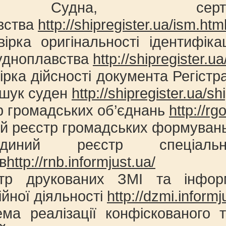
Судна, сертифік
вства
http://shipregister.ua/ism.htm
вірка оригінальності ідентифік
судноплавства
http://shipregister.ua
ірка дійсності документа Регістр
ошук суден
http://shipregister.ua/sh
р громадських об’єднань
http://rg
ий реєстр громадських формуван
иний реєстр спеціальни
в
http://rnb.informjust.ua/
тр друкованих ЗМІ та інформ
йної діяльності
http://dzmi.informj
ема реалізації конфіскованого