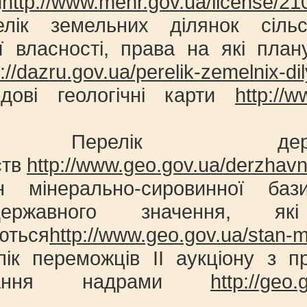
и
http://www.menr.gov.ua/license/210-
лік земельних ділянок сільс
ї власності, права на які пла
p://dazru.gov.ua/perelik-zemelnix-di
дові геологічні карти
http://
Перелік держав
ств
http://www.geo.gov.ua/derzhav
н мінерально-сировинної баз
нодержавного значення
ються
http://www.geo.gov.ua/stan-mi
лік переможців ІІ аукціону з п
ування надрами
http://geo