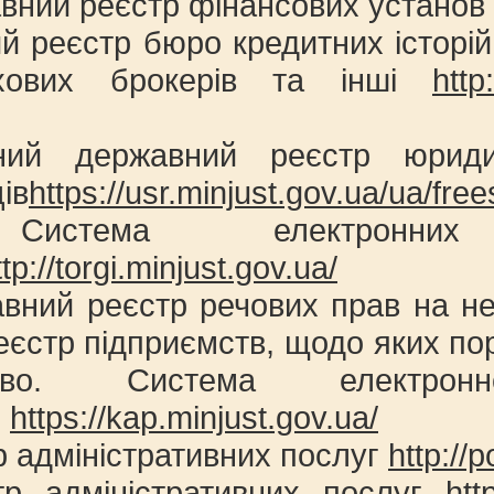
авний реєстр фінансових установ
й реєстр бюро кредитних історі
ахових брокерів та інші
http
ний державний реєстр юриди
ів
https://usr.minjust.gov.ua/ua/fre
истема електронних
ttp://torgi.minjust.gov.ua/
авний реєстр речових прав на н
єстр підприємств, щодо яких по
тство. Система електронн
.
https://kap.minjust.gov.ua/
р адміністративних послуг
http://
тр адміністративних послуг
htt