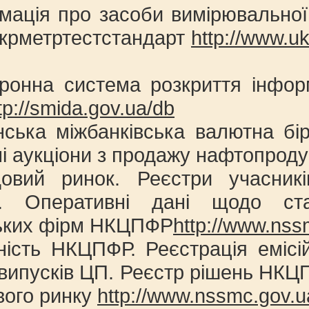
мація про засоби вимірювальної
Укрметртестстандарт
http://www.u
тронна система розкриття інфор
tp://smida.gov.ua/db
нська міжбанківська валютна бі
і аукціони з продажу нафтопроду
овий ринок. Реєстри учасникі
ва. Оперативні дані щодо ст
ьких фірм НКЦПФР
http://www.nss
ність НКЦПФР. Реєстрація емісі
випусків ЦП. Реєстр рішень НКЦ
вого ринку
http://www.nssmc.gov.ua