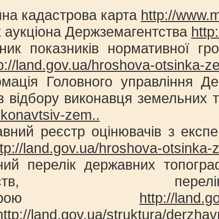
чна кадастрова карта
http://www.
к аукціона Держземагентства
http
дник показників нормативної гр
p://land.gov.ua/hroshova-otsinka-z
рмація Головного управління Д
з відбору виконавця земельних 
ykonavtsiv-zem..
вний реєстр оцінювачів з експе
ttp://land.gov.ua/hroshova-otsinka-
ний перелік державних топограф
риємств, пере
леустрою
http://land.
http://land.gov.ua/struktura/derzhavn