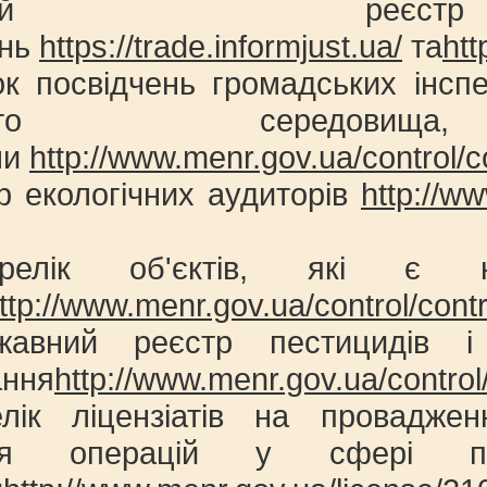
жавний реєст
ень
https://trade.informjust.ua/
та
htt
ок посвідчень громадських інсп
родного сере
ми
http://www.menr.gov.ua/control/c
р екологічних аудиторів
http://w
релік об'єктів, які є на
ttp://www.menr.gov.ua/control/cont
авний реєстр пестицидів і 
ання
http://www.menr.gov.ua/control
лік ліцензіатів на провадженн
ення операцій у сфері п