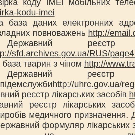
вірка коду IMEI мобільних тел
irka-kodu-imei
а база даних електронних адре
 владних повноважень
http://email
ержавний реєстр по
tp://sfd.archives.gov.ua/RUS/page4
 база тварин з чіпом
http://www.tr
ержавний реєстр не
підемслужби
http://uhrc.gov.ua/reg
вний реєстр лікарських засобів
h
авний реєстр лікарських засоб
 виробів медичного призначення.
Державний формуляр лікарських з