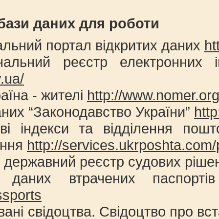
 бази даних для роботи
альний портал відкритих даних
ht
нальний реєстр електронних 
.ua/
раїна - жителі
http://www.nomer.org
аних “Законодавство України”
htt
ві індекси та відділення пошт
ення
http://services.ukrposhta.com
й державний реєстр судових ріш
 даних втрачених паспорт
sports
вані свідоцтва. Свідоцтво про вс