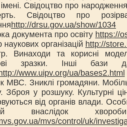
 імені. Свідоцтво про народженн
рть. Свідоцтво про розірв
ння
http://drsu.gov.ua/show/1034
рка документа про освіту
https://
р наукових організацій
http://store
тр. Винаходи та корисні модел
ові зразки. Інші бази да
http://www.uipv.org/ua/bases2.html
к МВС. Зниклі громадяни. Мобіл
. Зброя у розшуку. Культурні цін
овуються від органів влади. Осо
стей внаслідок хворо
/mvs.gov.ua/mvs/control/uk/investiga