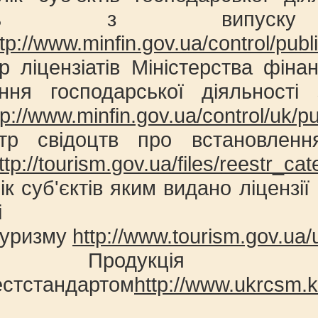
ьність з випуск
tp://www.minfin.gov.ua/control/publi
р ліцензіатів Міністерства фіна
ння господарської діяльності 
tp://www.minfin.gov.ua/control/uk/pub
тр свідоцтв про встановленн
ttp://tourism.gov.ua/files/reestr_ca
ік суб'єктів яким видано ліцензі
і
туризму
http://www.tourism.gov.ua/
 Продукція , 
естстандартом
http://www.ukrcsm.k