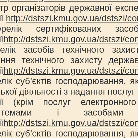
тр організаторів державної експе
ії
http://dstszi.kmu.gov.ua/dstszi/con
релік сертифікованих засоб
ї
http://dstszi.kmu.gov.ua/dstszi/cont
елік засобів технічного захис
ення технічного захисту держа
ї
http://dstszi.kmu.gov.ua/dstszi/cont
лік суб’єктів господарювання, я
ької діяльності з надання послуг 
ії (крім послуг електронного
системами і засобами к
ї
http://dstszi.kmu.gov.ua/dstszi/cont
лік суб’єктів господарювання, я