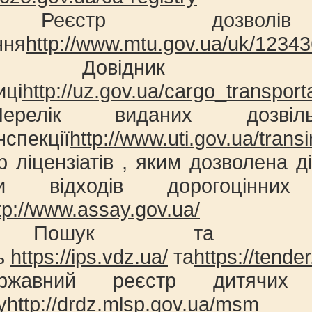
Реєстр дозволі
ння
http://www.mtu.gov.ua/uk/12343
 Довідник ван
иці
http://uz.gov.ua/cargo_transport
релік виданих дозвіл
нспекції
http://www.uti.gov.ua/trans
р ліцензіатів , яким дозволена д
ки відходів дорогоцінни
tp://www.assay.gov.ua/
Пошук та відсте
ль
https://ips.vdz.ua/
та
https://tend
ржавний реєстр дитячих 
у
http://drdz.mlsp.gov.ua/msm