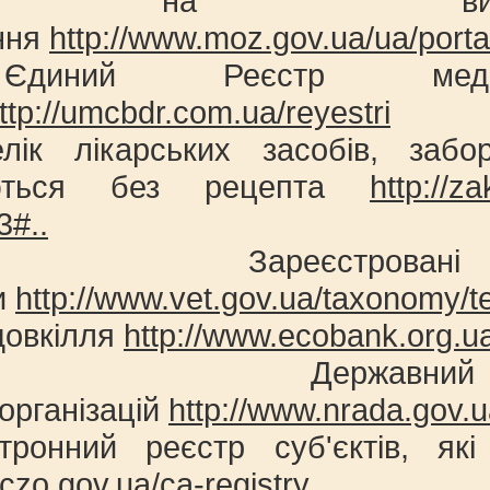
н на вироб
ння
http://www.moz.gov.ua/ua/porta
диний Реєстр медич
ttp://umcbdr.com.ua/reyestri
лік лікарських засобів, заб
аються без рецепта
http://z
3#..
 Зареєстрован
и
http://www.vet.gov.ua/taxonomy/t
довкілля
http://www.ecobank.org.ua
. Державн
організацій
http://www.nrada.gov.
тронний реєстр суб'єктів, які
//czo.gov.ua/ca-registry