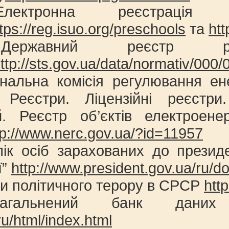
ектронна реєстрація 
tps://reg.isuo.org/preschools
та
htt
ржавний реєстр реєст
ttp://sts.gov.ua/data/normativ/000
ональна комісія регулювання ен
Реєстри. Ліцензійні реєстри
й. Реєстр об’єктів електроене
tp://www.nerc.gov.ua/?id=11957
лік осіб зарахованих до презид
ї”
http://www.president.gov.ua/ru/
и політичного терору в СРСР
http
агальнений банк дани
u/html/index.html