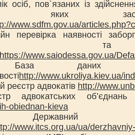
ік осіб, пов`язаних із здійснен
овно яких застос
tp://www.sdfm.gov.ua/articles.php?
йн перевірка наявності забо
ській та Х
https://www.saiodessa.gov.ua/Defa
База даних підп
вості
http://www.ukroliya.kiev.ua/in
й реєстр адвокатів
http://www.unb
стр адвокатських об'єднан
ih-obiednan-kieva
Державний реє
ttp://www.itcs.org.ua/ua/derzhavniy