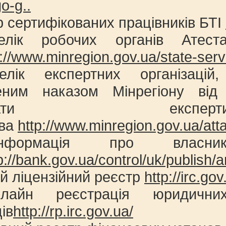
o-g..
р сертифікованих працівників БТІ
лік робочих органів Атестаці
p://www.minregion.gov.ua/state-serv
лік експертних організацій,
леним наказом Мінрегіону ві
снювати експе
тва
http://www.minregion.gov.ua/att
нформація про власни
p://bank.gov.ua/control/uk/publish/ar
й ліцензійний реєстр
http://irc.g
лайн реєстрація юридичн
ів
http://rp.irc.gov.ua/