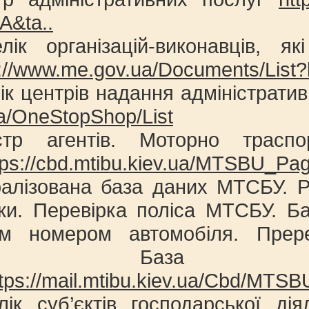
A&ta..
лік організацій-виконавців, я
p://www.me.gov.ua/Documents/List?
ік центрів надання адміністрати
ua/OneStopShop/List
стр агентів. Моторно трасп
tps://cbd.mtibu.kiev.ua/MTSBU_Pag
ралізована база даних МТСБУ. Р
лки. Перевірка поліса МТСБУ. Б
м номером автомобіля. Прере
тки”. База д
ttps://mail.mtibu.kiev.ua/Cbd/MTS
лік суб’єктів господарської ді