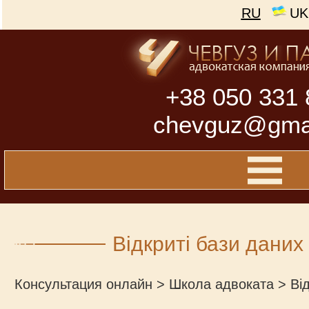
RU
UK
+38 050 331 
chevguz@gma
Відкриті бази даних
Консультация онлайн
>
Школа адвоката
>
Ві