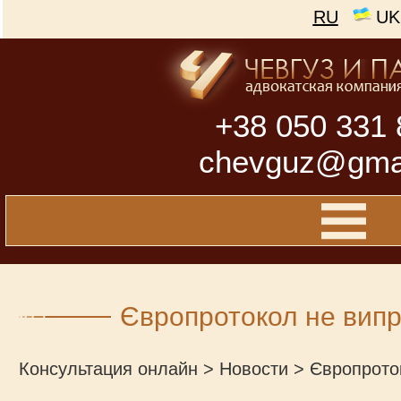
RU
UK
+38 050 331 
chevguz@gma
Європротокол не випр
Консультация онлайн
>
Новости
>
Європрото