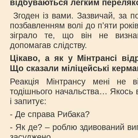
відбуваються легким переляк
Згоден із вами. Зазвичай, за п
позбавленням волі до п’яти рокі
зіграло те, що він не визна
допомагав слідству.
Цікаво, а як у Мінтрансі ві
Що сказали міліцейські керма
Реакція Мінтрансу мені не 
тодішнього начальства… Якось 
і запитує:
- Де справа Рибака?
- Як де? – роблю здивований виг
засуджено…