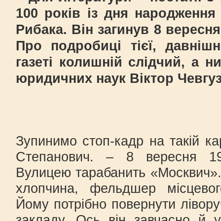
100 років із дня народження
Рибака. Він загинув 8 вересня 
Про подробиці тієї, давнішн
газеті колишній слідчий, а н
юридичних наук Віктор Чевгуз
Зупинимо стоп-кадр на такій кар
Степанович. – 8 вересня 19
Вулицею тарабанить «Москвич»
хлопчина, фельдшер місцевог
Йому потрібно повернути ліворуч
закладу. Ось він завчасно й у