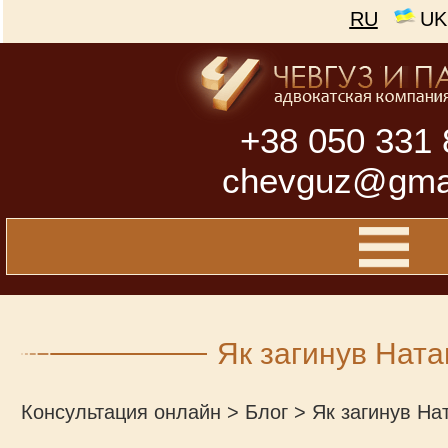
RU
UK
+38 050 331 
chevguz@gma
Як загинув Ната
Консультация онлайн
>
Блог
>
Як загинув На