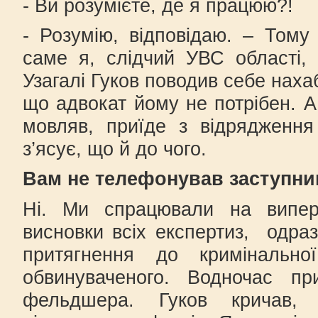
- Ви розумієте, де я працюю?!
- Розумію, відповідаю. – Тому
саме я, слідчий УВС області, 
Узагалі Гуков поводив себе наха
що адвокат йому не потрібен. А
мовляв, приїде з відрядження
з’ясує, що й до чого.
Вам не телефонував заступни
Ні. Ми спрацювали на випе
висновки всіх експертиз, одраз
притягнення до кримінальн
обвинуваченого. Водночас пр
фельдшера. Гуков кричав