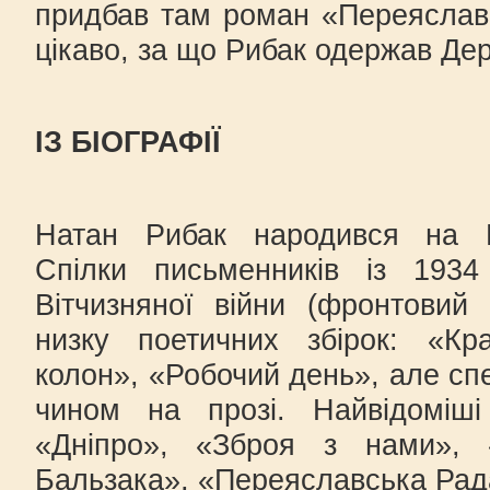
придбав там роман «Переяслав
цікаво, за що Рибак одержав Д
ІЗ БІОГРАФІЇ
Натан Рибак народився на К
Спілки письменників із 1934
Вітчизняної війни (фронтовий
низку поетичних збірок: «Кр
колон», «Робочий день», але сп
чином на прозі. Найвідоміші
«Дніпро», «Зброя з нами»,
Бальзака», «Переяславська Рад