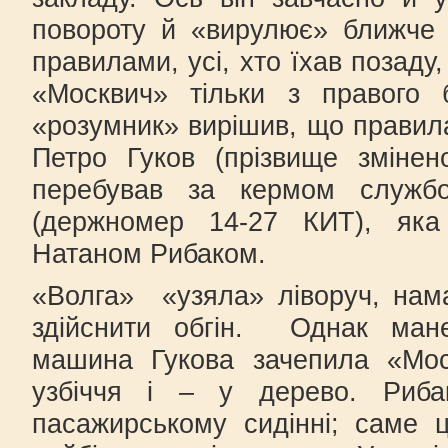
повороту й «вирулює» ближче 
правилами, усі, хто їхав позаду
«Москвич» тільки з правого 
«розумник» вирішив, що правила
Петро Гуков (прізвище зміне
перебував за кермом службо
(держномер 14-27 КИТ), яка
Натаном Рибаком.
«Волга» «узяла» ліворуч, нам
здійснити обгін. Однак ма
машина Гукова зачепила «Мос
узбіччя і – у дерево. Риба
пасажирському сидінні; саме ц