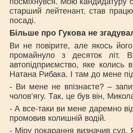
посміхнувся. Мою кандидатуру б
старший лейтенант, став працю
посаді.
Більше про Гукова не згадува
Ви не повірите, але якось його
промайнуло з десяток літ. В
автопідприємство, яке колись в
Натана Рибака. І там до мене п
- Ви мене не впізнаєте? – запи
чолов’ягу. Так, це був він, Микол
- А все-таки ви мене даремно ві
промовив колишній водій.
- Міру покарання визначив суд. 