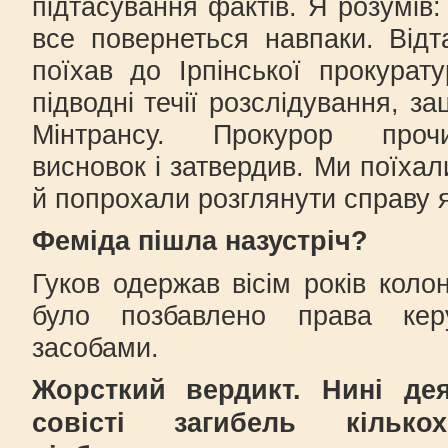
підтасування фактів. Я розумів:
все повернеться навпаки. Відт
поїхав до Ірпінської прокурат
підводні течії розслідування, за
Мінтрансу. Прокурор проч
висновок і затвердив. Ми поїхал
й попрохали розглянути справу
Феміда пішла назустріч?
Гуков одержав вісім років колон
було позбавлено права кер
засобами.
Жорсткий вердикт. Нині де
совісті загибель кілько