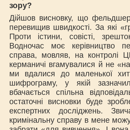
зору?
Дійшов висновку, що фельдшер
перевищив швидкості. За які «гр
Проти істини, совісті, зрешт
Водночас моє керівництво пе
справа, мовляв, на контролі ЦК
керманичі вгамувалися й не «на
ми вдалися до маленької хит
шифрограму, у якій зазначи
вбачається спільна відповідал
остаточні висновки буде зроб
експертних досліджень. Зв
кримінальну справу в мене можу
забрати «для вивчення». І вон