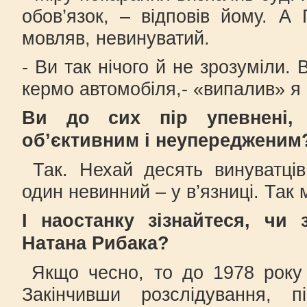
обов’язок, – відповів йому. А 
мовляв, невинуватий.
- Ви так нічого й не зрозуміли.
кермо автомобіля,- «випалив» я 
Ви до сих пір упевнені,
об’єктивним і неупередженим
Так. Нехай десять винуватців
один невинний – у в’язниці. Так 
І наостанку зізнайтеся, чи 
Натана Рибака?
Якщо чесно, то до 1978 року 
Закінчивши розслідування, 