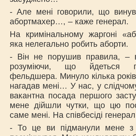
- Але мені говорили, що винув
абортмахер…, – каже генерал.
На кримінальному жаргоні «а
яка нелегально робить аборти.
- Він не порушив правила, – ві
розуміючи, що йдеться пр
фельдшера. Минуло кілька років,
нагадав мені… У нас, у слідчому
вакантна посада першого заст
мене дійшли чутки, що цю по
саме мені. На співбесіді генера
- То це ви підманули мене з