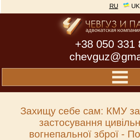
RU
UK
+38 050 331 
chevguz@gma
Захищу себе сам: КМУ з
застосування цивіль
вогнепальної зброї - 