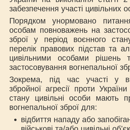
забезпечення участі цивільних ос
Порядком унормовано питанн
особам повноважень на застос
зброї у період воєнного стан
перелік правових підстав та а
цивільними особами рішень 
застосовування вогнепальної збр
Зокрема, під час участі у ві
збройної агресії проти України
стану цивільні особи мають п
вогнепальної зброї для:
відбиття нападу або запобіга
військові та/або цивільні об’