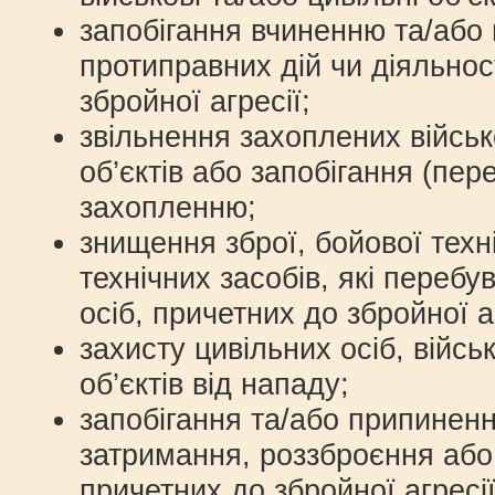
запобігання вчиненню та/або
протиправних дій чи діяльност
збройної агресії;
звільнення захоплених військ
об’єктів або запобігання (пе
захопленню;
знищення зброї, бойової техн
технічних засобів, які перебу
осіб, причетних до збройної аг
захисту цивільних осіб, війсь
об’єктів від нападу;
запобігання та/або припиненн
затримання, роззброєння або
причетних до збройної агресії