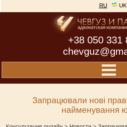
RU
UK
+38 050 331 
chevguz@gma
Запрацювали нові прав
найменування 
Консультация онлайн
>
Новости
>
Запрацюва