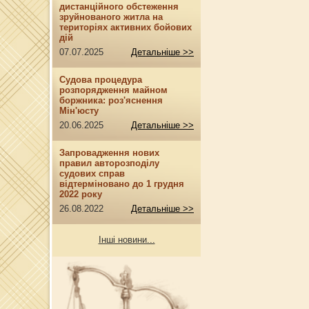
дистанційного обстеження
зруйнованого житла на
територіях активних бойових
дій
07.07.2025
Детальніше >>
Судова процедура
розпорядження майном
боржника: роз'яснення
Мін'юсту
20.06.2025
Детальніше >>
Запровадження нових
правил авторозподілу
судових справ
відтерміновано до 1 грудня
2022 року
26.08.2022
Детальніше >>
Інші новини...