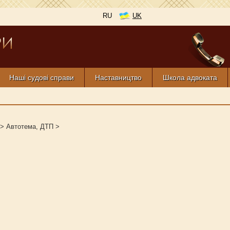
RU
UK
Наші судові справи
Наставництво
Школа адвоката
>
Автотема, ДТП
>