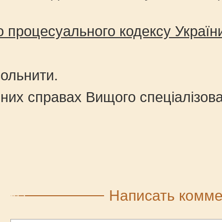
о процесуального кодексу Україн
вольнити.
льних справах Вищого спеціалізов
Написать комм