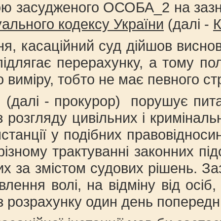
 засудженого ОСОБА_2 на зазначе
уального кодексу України
(далі -
ня, касаційний суд дійшов висно
ідлягає перерахунку, а тому по
кового виміру, тобто не має 
алі - прокурор) порушує питанн
 розгляду цивільних і криміналь
 інстанції у подібних правовідн
 різному трактуванні законних пі
их за змістом судових рішень. За
лення волі, на відміну від осіб
з розрахунку один день попереднь