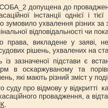
ОСОБА_2 допущена до провадженн
аційної інстанції однієї і тіє
що зумовило ухвалення різних за 
інальної відповідальності чи пок
о права, викладене у заяві, н
судових рішень, ухвалених на ста
із зазначеної підстави є встан
орм в оскаржуваному та порів
ь, які мають різний зміст у под
го суду про відмову у відкритті 
 касаційного провадження, а відт
ПК
.