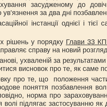
ахування засудженому до довіч
 ув'язнення за два дні позбавлен
аційної інстанції однієї і тіє
их рішень у порядку
Глави 33 КП
правляє справу на новий розгляд 
анові, ухваленій за результатами
титися висновок про те, як саме
овку про те, що положення час
одове поняття позбавлення волі,
дповідно, норма про зараховува
волі підлягає застосуванню як до