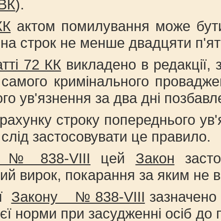
КВК
).
КК
актом помилування може бути
 на строк не менше двадцяти п'яти
атті 72 КК
викладено в редакції, 
 самого кримінального провадже
о ув'язнення за два дні позбавле
рахунку строку попереднього ув'
 слід застосовувати це правило.
у № 838-VІІІ
цей
Закон
засто
й вирок, покарання за яким не в
ії
Закону № 838-VІІІ
зазначено 
ієї норми при засудженні осіб до 