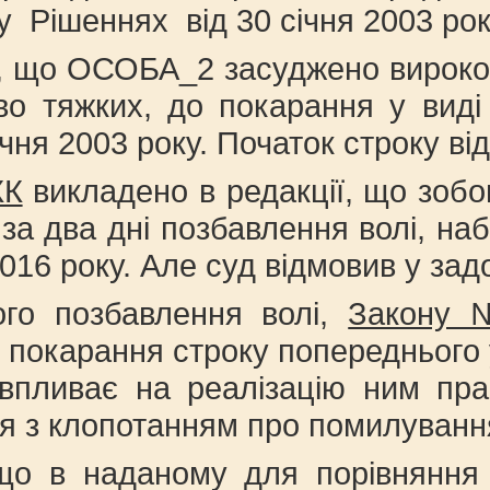
Рішеннях від 30 січня 2003 року
ся, що ОСОБА_2 засуджено вироко
во тяжких, до покарання у виді
ічня 2003 року. Початок строку 
КК
викладено в редакції, що зобо
а два дні позбавлення волі, наб
016 року. Але суд відмовив у зад
ого позбавлення волі,
Закону №
 покарання строку попереднього 
впливає на реалізацію ним пра
ня з клопотанням про помилуванн
о в наданому для порівняння рі