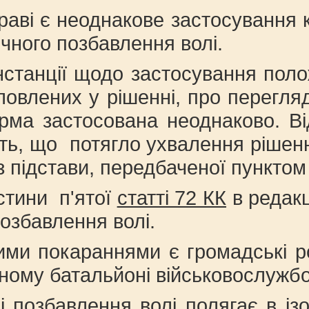
праві є неоднакове застосування
ічного позбавлення волі.
 інстанції щодо застосування по
ловлених у рішенні, про перегля
ма застосована неоднаково. Відм
сть, що потягло ухвалення ріше
 підстави, передбаченої пунктом
стини п'ятої
статті 72 КК
в редакц
позбавлення волі.
ми покараннями є громадські ро
ому батальйоні військовослужбов
 позбавлення волі полягає в ізо