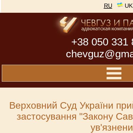
RU
UK
+38 050 331 
chevguz@gma
Верховний Суд України при
застосування "Закону Сав
ув'язнени