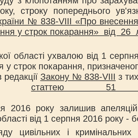
уду з клопотанням про зарахува
оку, строку попереднього ув'я
країни № 838-VІІІ «Про внесенн
ення у строк покарання» від 26
ської області ухвалою від 1 сер
 у строк покарання, призначеног
 редакції
Закону № 838-VІІІ
з тих
 зі
статтею 51
ь. Ап
я 2016 року залишив апеляцій
бласті від 1 серпня 2016 року - б
яду цивільних і кримінальних