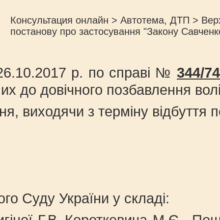
Консультация онлайн
>
Автотема, ДТП
>
Вер
постанову про застосування "Закону Савченко
26.10.2017 р. по справі №
344/74
их до довічного позбавлення волі
ня, виходячи з терміну відбуття 
 року м. К
го Суду України у складі:
нигіної Г.В.,Короткевича М.Є., 