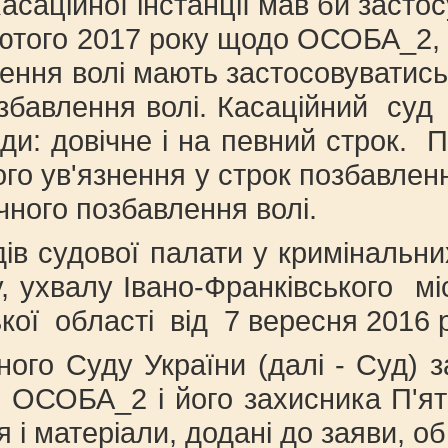
асаційної інстанції мав би засто
4 лютого 2017 року щодо ОСОБА_2,
ення волі мають застосовуватись 
о позбавлення волі. Касаційний 
ди: довічне і на певний строк. П
о ув'язнення у строк позбавленн
вічного позбавлення волі.
ів судової палати у кримінальни
у, ухвалу Івано-Франківського 
кої області від 7 вересня 2016 р
ого Суду України (далі - Суд) з
 ОСОБА_2 і його захисника П'ятк
і матеріали, додані до заяви, об