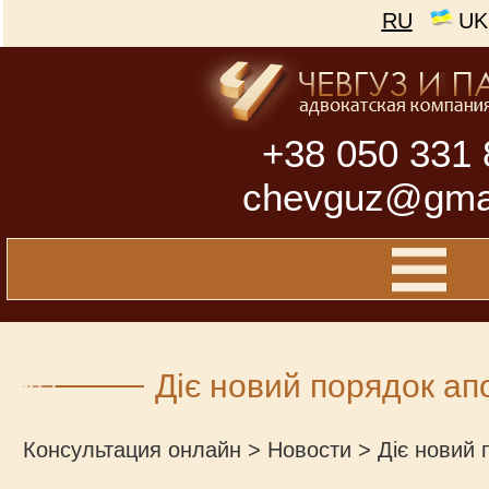
RU
UK
+38 050 331 
chevguz@gma
Діє новий порядок а
Консультация онлайн
>
Новости
>
Діє новий