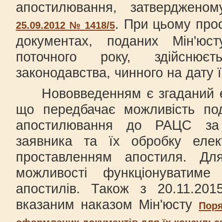
апостилювання, затверджен
. При цьому про
25.09.2012 № 1418/5
документах, поданих Мін'ю
поточного року, здійснює
законодавства, чинного на дату 
Нововведенням є згаданий ел
що передбачає можливість по
апостилювання до РАЦС за
заявника та їх обробку еле
проставленням апостиля. Для
можливості функціонуватиме
апостилів. Також з 20.11.201
вказаним наказом Мін'юсту
Поря