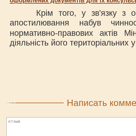
оформлених документів для їх консульськ
Крім того, у зв'язку з он
апостилювання набув чин
нормативно-правових актів Мі
діяльність його територіальних у
Написать комм