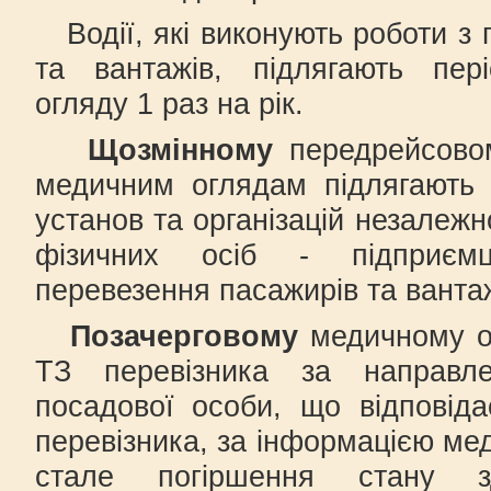
Водії, які виконують роботи з 
та вантажів, підлягають пер
огляду 1 раз на рік.
Щозмінному
передрейсовом
медичним оглядам підлягають 
установ та організацій незалежн
фізичних осіб - підприєм
перевезення пасажирів та вантаж
Позачерговому
медичному ог
ТЗ перевізника за направл
посадової особи, що відповід
перевізника, за інформацією ме
стале погіршення стану з