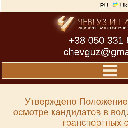
RU
UK
+38 050 331 
chevguz@gma
Утверждено Положение
осмотре кандидатов в вод
транспортных 