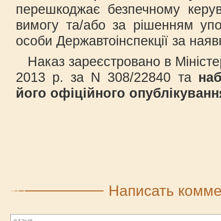
перешкоджає безпечному керу
вимогу та/або за рішенням уп
особи Державтоінспекції за наявн
Наказ зареєстровано в Міністер
2013 р. за N 308/22840 та
наб
його офіційного опублікуванн
Написать комм